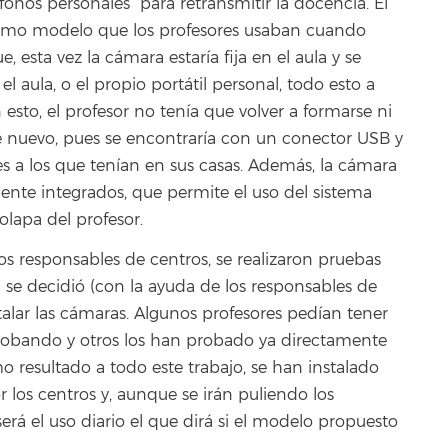
ófonos personales para retransmitir la docencia. El
ismo modelo que los profesores usaban cuando
 esta vez la cámara estaría fija en el aula y se
l aula, o el propio portátil personal, todo esto a
esto, el profesor no tenía que volver a formarse ni
 nuevo, pues se encontraría con un conector USB y
s a los que tenían en sus casas. Además, la cámara
nte integrados, que permite el uso del sistema
olapa del profesor.
os responsables de centros, se realizaron pruebas
 se decidió (con la ayuda de los responsables de
talar las cámaras. Algunos profesores pedían tener
s probando y otros los han probado ya directamente
o resultado a todo este trabajo, se han instalado
r los centros y, aunque se irán puliendo los
á el uso diario el que dirá si el modelo propuesto