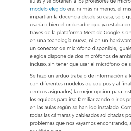
aulas y se dotarían a los profesores de micr
modelo elegido
era, ni más ni menos, el m
impartían la docencia desde su casa, sólo que,
usaría o bien el ordenador que ya estaba en e
través de la plataforma Meet de Google. Con 
en una tecnología nueva, ni en un hardware
un conector de micrófono disponible, iguale
elegida dispone de dos micrófonos de ambie
incluso, sin tener que usar el micrófono de s
Se hizo un arduo trabajo de información a l
con diferentes modelos de equipos y al final
centros asignados) la mejor opción para ins
los equipos para irse familiarizando e irlo
en las aulas según se han ido instalado. Com
todas las cámaras y cableados solicitadas po
problemas que nos vayamos encontrando, ser