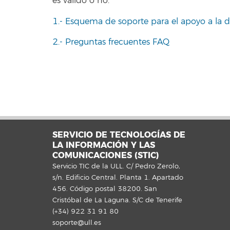
es válido o no.
1.- Esquema de soporte para el apoyo a la d
2.- Preguntas frecuentes FAQ
SERVICIO DE TECNOLOGÍAS DE
LA INFORMACIÓN Y LAS
COMUNICACIONES (STIC)
Servicio TIC de la ULL. C/ Pedro Zerolo,
s/n. Edificio Central. Planta 1. Apartado
456. Código postal 38200. San
Cristóbal de La Laguna. S/C de Tenerife
(+34) 922 31 91 80
soporte@ull.es