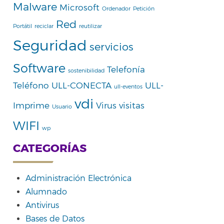
Malware
Microsoft
Ordenador
Petición
Red
Portátil
reciclar
reutilizar
Seguridad
servicios
Software
Telefonía
sostenibilidad
Teléfono
ULL-CONECTA
ULL-
ull-eventos
vdi
Imprime
Virus
visitas
Usuario
WIFI
wp
CATEGORÍAS
Administración Electrónica
Alumnado
Antivirus
Bases de Datos