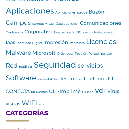
Aplicaciones
Buzón
Apllicaciones
ataque
Campus
Comunicaciones
campus virtual
Catálogo
ciber
Corporativo
Contraseña
Euicpamiento TIC
evento
Fotocopiado
Licencias
Iaas
Impresión
Identidad Digital
Impresora
Malware
Microsoft
Ordenador
Petición
Portátil
reciclar
Seguridad
Red
servicios
reutilizar
Software
Telefonía
Teléfono
ULL-
sostenibilidad
vdi
CONECTA
ULL-Imprime
Virus
ull-eventos
Usuario
WIFI
visitas
wp
CATEGORÍAS