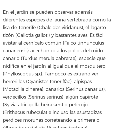
En el jardín se pueden observar además
diferentes especies de fauna vertebrada como la
lisa de Tenerife (Chalcides viridanus), el lagarto
tizón (Gallotia galloti) y bastantes aves. Es fácil
avistar al cernícalo común (Falco tinnunculus
canariensis) acechando a los pollos del mirlo
canario (Turdus merula cabrerae), especie que
nidifica en el jardín al igual que el mosquitero
(Phylloscopus sp.). Tampoco es extraño ver
herrerillos (Cyanistes teneriffae), alpispas
(Motacilla cinerea), canarios (Serinus canarius),
verdecillos (Serinus serinus), algún capirote
(Sylvia atricapilla heineken) o petirrojo
(Erithacus rubecula) e incluso las asustadizas
perdices morunas correteando a primera o