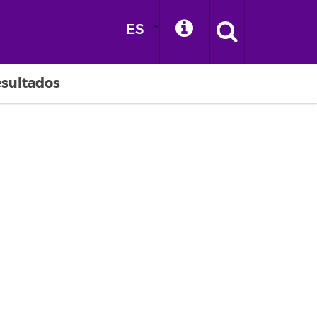
ES
esultados