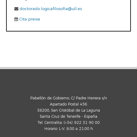
doctorado.logicafilosofia@ull.es
Cita previa
Pabellón de Gobierno, C/ Padre Herrera s/n
Apartado Postal 456
38200, San Cristóbal de La Laguna
Santa Cruz de Tenerife - España
Tel. Centralita: (+34) 922 31 90 00
Horario: L-V, 8:00 a 21:00 h