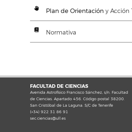
Plan de Orientación
y Acción 
Normativa
FACULTAD DE CIENCIAS
Avenida Astrofísico Francisco Sánchez, s/n. Facultad
de Ciencias. Apartado 456. Código postal 38200.
San Cristóbal de La Laguna. S/C de Tenerife
(+34) 922 31 86 91
sec.ciencias@ull.es