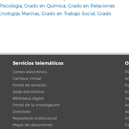
Psicología
,
Grado en Química
,
Grado en Relaciones
cnologías Marinas
,
Grado en Trabajo Social
,
Grado
Servicios telemáticos
O
Correo electrónico
Pe
Campus Virtual
A
Portal de servicios
F
Sede electrónica
En
Biblioteca digital
Se
Portal de la Investigación
Av
Directorio
Ac
Repositorio institucional
Im
Mapa de ubicaciones
C