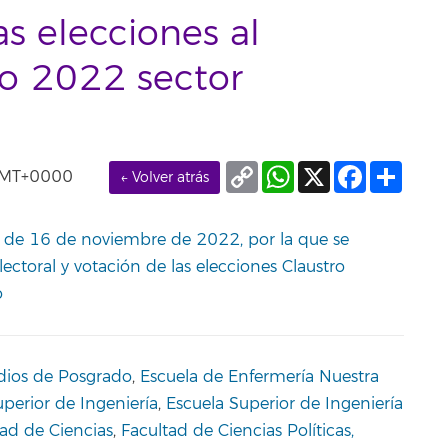
as elecciones al
rio 2022 sector
Copy
WhatsApp
X
Facebook
Compa
 GMT+0000
← Volver atrás
Link
l de 16 de noviembre de 2022, por la que se
ctoral y votación de las elecciones Claustro
o
dios de Posgrado
,
Escuela de Enfermería Nuestra
uperior de Ingeniería
,
Escuela Superior de Ingeniería
tad de Ciencias
,
Facultad de Ciencias Políticas,