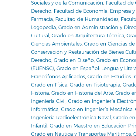
Sociales y de la Comunicación
,
Facultad de 
Derecho
,
Facultad de Economía, Empresa y
Farmacia
,
Facultad de Humanidades
,
Facul
Logopedia
,
Grado en Administración y Dire
Cultural
,
Grado en Arquitectura Técnica
,
Gra
Ciencias Ambientales
,
Grado en Ciencias de 
Conservación y Restauración de Bienes Cult
Derecho
,
Grado en Diseño
,
Grado en Econo
(EUENSC)
,
Grado en Español: Lengua y Liter
Francófonos Aplicados
,
Grado en Estudios I
Grado en Física
,
Grado en Fisioterapia
,
Grado
Historia
,
Grado en Historia del Arte
,
Grado en
Ingeniería Civil
,
Grado en Ingeniería Electrón
Informática
,
Grado en Ingeniería Mecánica
,
Ingeniería Radioelectrónica Naval
,
Grado en
Infantil
,
Grado en Maestro en Educación Pri
Grado en Náutica y Transportes Marítimos
,
G