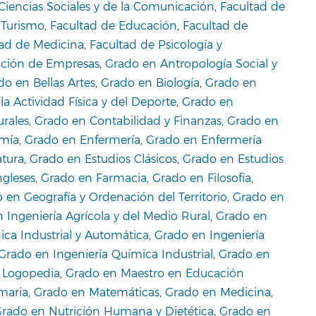
Ciencias Sociales y de la Comunicación
,
Facultad de
 Turismo
,
Facultad de Educación
,
Facultad de
tad de Medicina
,
Facultad de Psicología y
cción de Empresas
,
Grado en Antropología Social y
do en Bellas Artes
,
Grado en Biología
,
Grado en
la Actividad Física y del Deporte
,
Grado en
urales
,
Grado en Contabilidad y Finanzas
,
Grado en
mía
,
Grado en Enfermería
,
Grado en Enfermería
atura
,
Grado en Estudios Clásicos
,
Grado en Estudios
ngleses
,
Grado en Farmacia
,
Grado en Filosofía
,
 en Geografía y Ordenación del Territorio
,
Grado en
 Ingeniería Agrícola y del Medio Rural
,
Grado en
ica Industrial y Automática
,
Grado en Ingeniería
Grado en Ingeniería Química Industrial
,
Grado en
 Logopedia
,
Grado en Maestro en Educación
maria
,
Grado en Matemáticas
,
Grado en Medicina
,
rado en Nutrición Humana y Dietética
,
Grado en