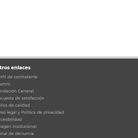
tros enlaces
rfil de contratante
lumni
undación General
cuesta de satisfacción
llos de calidad
iso legal y Política de privacidad
cesibilidad
agen institucional
anal de denuncia