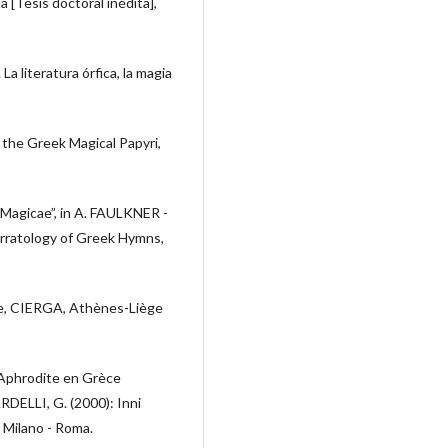
[Tesis doctoral inédita],
literatura órfica, la magia
the Greek Magical Papyri,
Magicae”, in A. FAULKNER -
rratology of Greek Hymns,
e, CIERGA, Athènes-Liège
’Aphrodite en Grèce
RDELLI, G. (2000): Inni
 Milano - Roma.