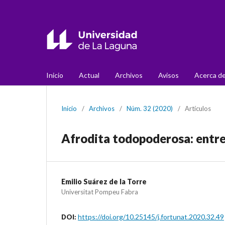
Inicio
Actual
Archivos
Avisos
Acerca d
Inicio
/
Archivos
/
Núm. 32 (2020)
/
Artículos
Afrodita todopoderosa: entre 
Emilio Suárez de la Torre
Universitat Pompeu Fabra
https://doi.org/10.25145/j.fortunat.2020.32.49
DOI: