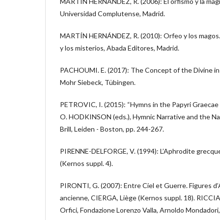
MARTÍN HERNÁNDEZ, R. (2006): El orfismo y la magia 
Universidad Complutense, Madrid.
MARTÍN HERNÁNDEZ, R. (2010): Orfeo y los magos. La 
y los misterios, Abada Editores, Madrid.
PACHOUMI. E. (2017): The Concept of the Divine in 
Mohr Siebeck, Tübingen.
PETROVIC, I. (2015): “Hymns in the Papyri Graecae 
O. HODKINSON (eds.), Hymnic Narrative and the Na
Brill, Leiden - Boston, pp. 244-267.
PIRENNE-DELFORGE, V. (1994): L’Aphrodite grecqu
(Kernos suppl. 4).
PIRONTI, G. (2007): Entre Ciel et Guerre. Figures d
ancienne, CIERGA, Liège (Kernos suppl. 18). RICCIA
Orfici, Fondazione Lorenzo Valla, Arnoldo Mondadori,