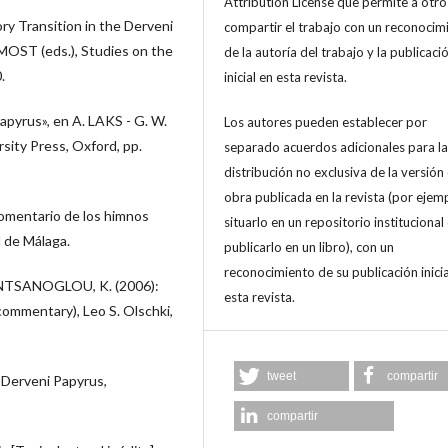
Attribution License que permite a otro
ory Transition in the Derveni
compartir el trabajo con un reconocim
MOST (eds.), Studies on the
de la autoría del trabajo y la publicaci
.
inicial en esta revista.
apyrus», en A. LAKS - G. W.
Los autores pueden establecer por
sity Press, Oxford, pp.
separado acuerdos adicionales para la
distribución no exclusiva de la versión 
obra publicada en la revista (por ejem
omentario de los himnos
situarlo en un repositorio institucional
d de Málaga.
publicarlo en un libro), con un
reconocimiento de su publicación inicia
TSANOGLOU, K. (2006):
esta revista.
commentary), Leo S. Olschki,
tweet
compartir
e Derveni Papyrus,
compartir