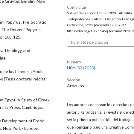
de Gruyter, Berolini-Novi
Cómo citar
Suárez de la Torre, Emilio. 2020. Afrodita
Todopoderosa: Entre El Orfismo Y La Magi
ni Papyrus: Pre-Socratic
Fortunatae
, n.º 32 (diciembre), 787-97.
 The Derveni Papyrus.
https://doi.org/10.25145/j.fortunat.2020.
pp. 108-125.
Formatos de citación
y, Theology, and
dge.
Número
Núm. 32 (2020)
 de los himnos a Apolo,
s [Tesis doctoral inédita],
Sección
Artículos
n Egypt. A Study of Greek
Los autores conservan los derechos d
rsity Press, Cambridge.
autor y garantizan a la revista el dere
ser la primera publicación del trabajo a
 Development of Erotic
que licenciarlo bajo una Creative Co
e, New York - London.