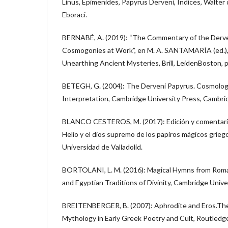
Linus, Epimenides, Papyrus Derveni, Indices, Walter 
Eboraci.
BERNABÉ, A. (2019): “The Commentary of the Derve
Cosmogonies at Work”, en M. A. SANTAMARÍA (ed.),
Unearthing Ancient Mysteries, Brill, LeidenBoston, 
BETEGH, G. (2004): The Derveni Papyrus. Cosmolog
Interpretation, Cambridge University Press, Cambri
BLANCO CESTEROS, M. (2017): Edición y comentario
Helio y el dios supremo de los papiros mágicos griego
Universidad de Valladolid.
BORTOLANI, L. M. (2016): Magical Hymns from Roma
and Egyptian Traditions of Divinity, Cambridge Unive
BREITENBERGER, B. (2007): Aphrodite and Eros.The
Mythology in Early Greek Poetry and Cult, Routledg