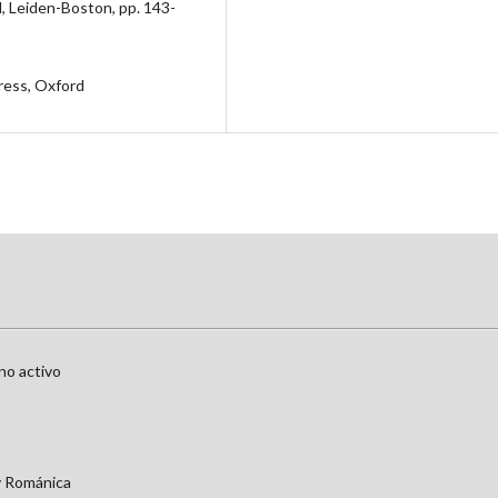
l, Leiden-Boston, pp. 143-
ress, Oxford
no activo
 y Románica