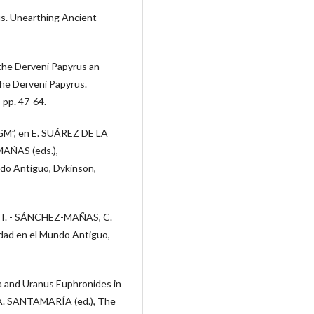
. Unearthing Ancient
he Derveni Papyrus an
he Derveni Papyrus.
 pp. 47-64.
PGM”, en E. SUÁREZ DE LA
AÑAS (eds.),
ndo Antiguo, Dykinson,
I. - SÁNCHEZ-MAÑAS, C.
iedad en el Mundo Antiguo,
 and Uranus Euphronides in
 A. SANTAMARÍA (ed.), The