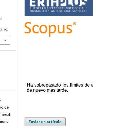
a.
32.49.
e
cho de
l igual
mmons
Enviar un artículo