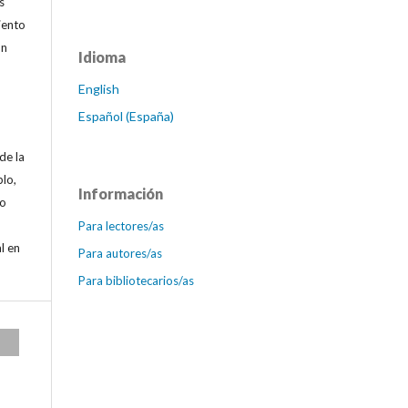
s
iento
ón
Idioma
English
Español (España)
de la
plo,
Información
 o
Para lectores/as
l en
Para autores/as
Para bibliotecarios/as