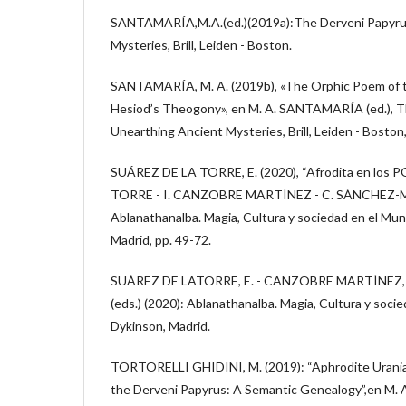
SANTAMARÍA,M.A.(ed.)(2019a):The Derveni Papyrus
Mysteries, Brill, Leiden - Boston.
SANTAMARÍA, M. A. (2019b), «The Orphic Poem of t
Hesiod’s Theogony», en M. A. SANTAMARÍA (ed.), T
Unearthing Ancient Mysteries, Brill, Leiden - Boston,
SUÁREZ DE LA TORRE, E. (2020), “Afrodita en los 
TORRE - I. CANZOBRE MARTÍNEZ - C. SÁNCHEZ-M
Ablanathanalba. Magia, Cultura y sociedad en el Mu
Madrid, pp. 49-72.
SUÁREZ DE LATORRE, E. - CANZOBRE MARTÍNEZ, 
(eds.) (2020): Ablanathanalba. Magia, Cultura y soc
Dykinson, Madrid.
TORTORELLI GHIDINI, M. (2019): “Aphrodite Urania
the Derveni Papyrus: A Semantic Genealogy”,en M.