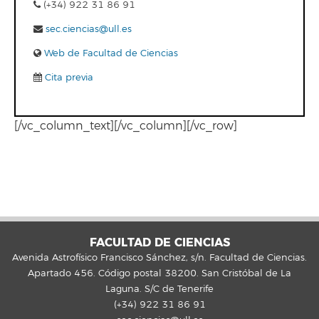
(+34) 922 31 86 91
sec.ciencias@ull.es
Web de Facultad de Ciencias
Cita previa
[/vc_column_text][/vc_column][/vc_row]
FACULTAD DE CIENCIAS
Avenida Astrofísico Francisco Sánchez, s/n. Facultad de Ciencias.
Apartado 456. Código postal 38200. San Cristóbal de La
Laguna. S/C de Tenerife
(+34) 922 31 86 91