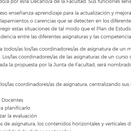
/a por el/la Decano/a de la Facultad. Sus funciones serí
ceso enseñanza-aprendizaje para la actualización y mejora
olapamientos o carencias que se detecten en los diferen
 corregir estas situaciones de tal modo que el Plan de E
dencia entre las diferentes asignaturas y las competencias
ra todos/as los/las coordinadores/as de asignatura de un m
o. Los/las coordinadores/as de las asignaturas de un curs
da la propuesta por la Junta de Facultad, será nombrado 
s/las coordinadores/as de asignatura, centralizando sus a
as Docentes
a planificarlo
izar la evaluación
/as de asignatura, los contenidos horizontales y verticale