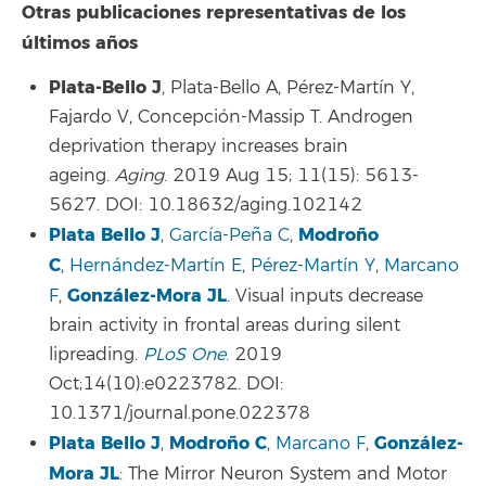
Otras publicaciones representativas de los
últimos años
Plata-Bello J
, Plata-Bello A, Pérez-Martín Y,
Fajardo V, Concepción-Massip T. Androgen
deprivation therapy increases brain
ageing.
Aging
. 2019 Aug 15; 11(15): 5613-
5627. DOI: 10.18632/aging.102142
Plata Bello J
Modroño
,
García-Peña C
,
C
,
Hernández-Martín E
,
Pérez-Martín Y
,
Marcano
González-Mora JL
F
,
. Visual inputs decrease
brain activity in frontal areas during silent
lipreading.
PLoS One
.
2019
Oct;14(10):e0223782. DOI:
10.1371/journal.pone.022378
Plata Bello J
Modroño C
González-
,
,
Marcano F
,
Mora JL
: The Mirror Neuron System and Motor