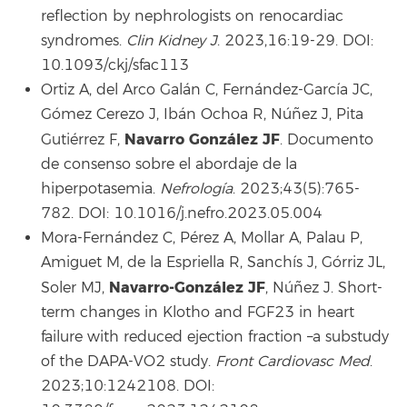
reflection by nephrologists on renocardiac
syndromes.
Clin Kidney J
. 2023,16:19-29. DOI:
10.1093/ckj/sfac113
Ortiz A, del Arco Galán C, Fernández-García JC,
Gómez Cerezo J, Ibán Ochoa R, Núñez J, Pita
Navarro González JF
Gutiérrez F,
. Documento
de consenso sobre el abordaje de la
hiperpotasemia.
Nefrología
. 2023;43(5):765-
782. DOI: 10.1016/j.nefro.2023.05.004
Mora-Fernández C, Pérez A, Mollar A, Palau P,
Amiguet M, de la Espriella R, Sanchís J, Górriz JL,
Navarro-González JF
Soler MJ,
, Núñez J. Short-
term changes in Klotho and FGF23 in heart
failure with reduced ejection fraction –a substudy
of the DAPA-VO2 study.
Front Cardiovasc Med
.
2023;10:1242108. DOI: