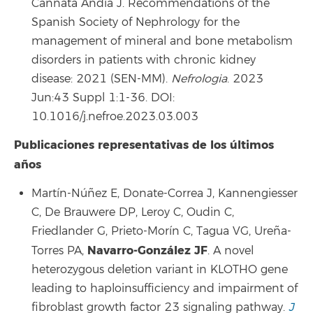
Cannata Andia J. Recommendations of the
Spanish Society of Nephrology for the
management of mineral and bone metabolism
disorders in patients with chronic kidney
disease: 2021 (SEN-MM).
Nefrologia
. 2023
Jun:43 Suppl 1:1-36. DOI:
10.1016/j.nefroe.2023.03.003
Publicaciones representativas de los últimos
años
Martín-Núñez E, Donate-Correa J, Kannengiesser
C, De Brauwere DP, Leroy C, Oudin C,
Friedlander G, Prieto-Morín C, Tagua VG, Ureña-
Navarro-González JF
Torres PA,
. A novel
heterozygous deletion variant in KLOTHO gene
leading to haploinsufficiency and impairment of
fibroblast growth factor 23 signaling pathway.
J