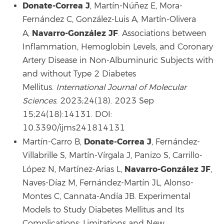
Donate-Correa J
, Martín-Núñez E, Mora-
Fernández C, González-Luis A, Martín-Olivera
Navarro-González JF
A,
. Associations between
Inflammation, Hemoglobin Levels, and Coronary
Artery Disease in Non-Albuminuric Subjects with
and without Type 2 Diabetes
Mellitus.
International Journal of Molecular
Sciences
. 2023;24(18). 2023 Sep
15;24(18):14131. DOI:
10.3390/ijms241814131
Donate-Correa J
Martín-Carro B,
, Fernández-
Villabrille S, Martín-Vírgala J, Panizo S, Carrillo-
Navarro-González JF
López N, Martínez-Arias L,
,
Naves-Díaz M, Fernández-Martín JL, Alonso-
Montes C, Cannata-Andía JB. Experimental
Models to Study Diabetes Mellitus and Its
Complications: Limitations and New