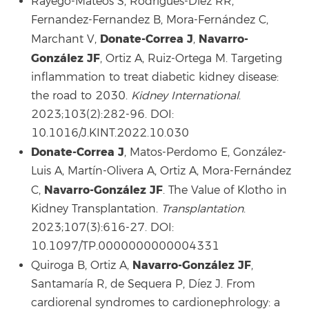
Rayego-Mateos S, Rodrigues-Diez RR,
Fernandez-Fernandez B, Mora-Fernández C,
Donate-Correa J
Navarro-
Marchant V,
,
González JF
, Ortiz A, Ruiz-Ortega M. Targeting
inflammation to treat diabetic kidney disease:
the road to 2030.
Kidney International
.
2023;103(2):282-96. DOI:
10.1016/J.KINT.2022.10.030
Donate-Correa J
, Matos-Perdomo E, González-
Luis A, Martín-Olivera A, Ortiz A, Mora-Fernández
Navarro-González JF
C,
. The Value of Klotho in
Kidney Transplantation.
Transplantation
.
2023;107(3):616-27. DOI:
10.1097/TP.0000000000004331
Navarro-González JF
Quiroga B, Ortiz A,
,
Santamaría R, de Sequera P, Díez J. From
cardiorenal syndromes to cardionephrology: a