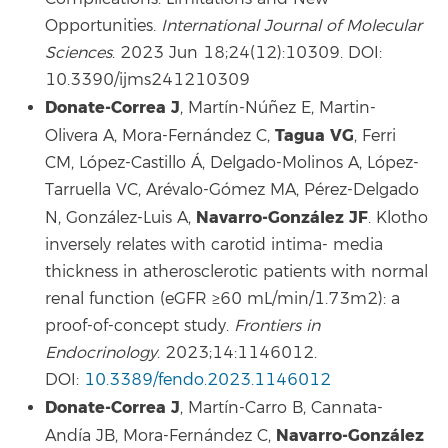
Opportunities.
International Journal of Molecular
Sciences
. 2023 Jun 18;24(12):10309. DOI:
10.3390/ijms241210309
Donate-Correa J
, Martín-Núñez E, Martin-
Tagua VG
Olivera A, Mora-Fernández C,
, Ferri
CM, López-Castillo Á, Delgado-Molinos A, López-
Tarruella VC, Arévalo-Gómez MA, Pérez-Delgado
Navarro-González JF
N, González-Luis A,
. Klotho
inversely relates with carotid intima- media
thickness in atherosclerotic patients with normal
renal function (eGFR ≥60 mL/min/1.73m2): a
proof-of-concept study.
Frontiers in
Endocrinology
. 2023;14:1146012.
DOI:
10.3389/fendo.2023.1146012
Donate-Correa J
, Martín-Carro B, Cannata-
Navarro-González
Andía JB, Mora-Fernández C,