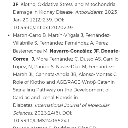
JF
. Klotho, Oxidative Stress, and Mitochondrial
Damage in Kidney Disease.
Antioxidants
. 2023
Jan 20;12(2):239. DOI:
10.3390/antiox12020239
Martín-Carro B, Martín-Vírgala J, Fernández-
Villabrille S, Fernández-Fernández A, Pérez-
Navarro-González JF
Donate-
Basterrechea M,
,
Correa J
, Mora-Fernández C, Dusso AS, Carrillo-
López, N, Panizo S, Naves-Díaz M, Fernández-
Martín JL, Cannata-Andía JB, Alonso-Montes C.
Role of Klotho and AGE/RAGE-Wnt/β-Catenin
Signalling Pathway on the Development of
Cardiac and Renal Fibrosis in
Diabetes.
International Journal of Molecular
Sciences
. 2023;24(6). DOI:
10.3390/IJMS24065241