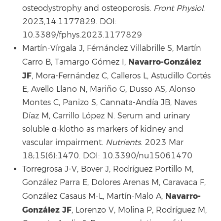
osteodystrophy and osteoporosis.
Front Physiol
.
2023,14:1177829. DOI:
10.3389/fphys.2023.1177829
Martín-Vírgala J, Férnández Villabrille S, Martín
Navarro-González
Carro B, Tamargo Gómez I,
JF
, Mora-Fernández C, Calleros L, Astudillo Cortés
E, Avello Llano N, Mariño G, Dusso AS, Alonso
Montes C, Panizo S, Cannata-Andía JB, Naves
Díaz M, Carrillo López N. Serum and urinary
soluble α-klotho as markers of kidney and
vascular impairment.
Nutrients
. 2023 Mar
18;15(6):1470. DOI: 10.3390/nu15061470
Torregrosa J-V, Bover J, Rodríguez Portillo M,
González Parra E, Dolores Arenas M, Caravaca F,
Navarro-
González Casaus M-L, Martín-Malo A,
González JF
, Lorenzo V, Molina P, Rodríguez M,