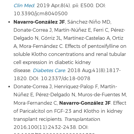
Clin Med
.
2019 Apr;8(4). pii: E500. DOI:
10.3390/jcm8040500
Navarro-González JF
, Sánchez-Niño MD,
Donate-Correa J, Martín-Núñez E, Ferri C, Pérez-
Delgado N, Górriz JL, Martínez-Castelao A, Ortiz
A, Mora-Fernández C. Effects of pentoxifylline on
soluble Klotho concentrations and renal tubular
cell expression in diabetic kidney
disease.
Diabetes Care
.
2018 Aug;41(8):1817-
1820. DOI: 10.2337/dc18-0078
Donate-Correa J, Henriquez-Palop F, Martín-
Núñez E, Pérez-Delgado N, Muros-de-Fuentes M,
Navarro-González JF
Mora-Fernandez C,
. Effect
of Paricalcitol on FGF-23 and Klotho in kidney
transplant recipients.
Transplantation
.
2016;100(11):2432-2438. DOI: