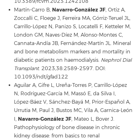
10.3389/fcvm.2023.1242108
Navarro-González JF
Martín-Carro B,
, Ortiz A,
Zoccalli C, Floege J, Ferreira MA, Górriz-Teruel JL,
Carrillo-López N, Panizo S, Locatelli F, Ketteler M,
London GM, Naves-Díez M, Alonso-Montes C,
Cannata-Andía JB, Fernández-Martín JL. Mineral
and bone metabolism markers and mortality in
diabetic patients on haemodialysis.
Nephrol Dial
Transplant
. 2023,38:2589-2597. DOI:
10.1093/ndt/gfad122
Aguilar A, Gifre L, Ureña-Torres P, Carrillo-López
N, Rodríguez-García M, Massó E, da Silva I,
López-Báez V, Sánchez-Bayá M, Prior-Español A,
Urrutia M, Paul J, Bustos MC, Vila A, Garnica-León
Navarro-González JF
I,
, Mateo L, Bover J.
Pathophysiology of bone disease in chronic
kidney disease: from basics to renal