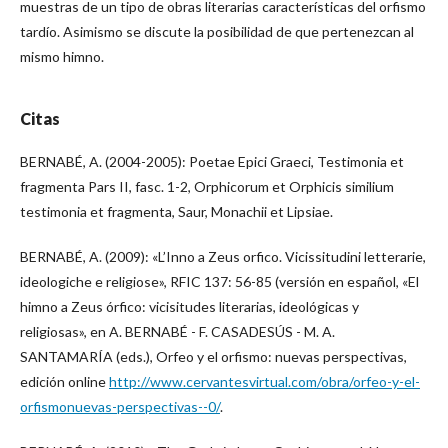
muestras de un tipo de obras literarias características del orfismo
tardío. Asimismo se discute la posibilidad de que pertenezcan al
mismo himno.
Citas
BERNABÉ, A. (2004-2005): Poetae Epici Graeci, Testimonia et
fragmenta Pars II, fasc. 1-2, Orphicorum et Orphicis similium
testimonia et fragmenta, Saur, Monachii et Lipsiae.
BERNABÉ, A. (2009): «L’Inno a Zeus orfico. Vicissitudini letterarie,
ideologiche e religiose», RFIC 137: 56-85 (versión en español, «El
himno a Zeus órfico: vicisitudes literarias, ideológicas y
religiosas», en A. BERNABÉ - F. CASADESÚS - M. A.
SANTAMARÍA (eds.), Orfeo y el orfismo: nuevas perspectivas,
edición online
http://www.cervantesvirtual.com/obra/orfeo-y-el-
orfismonuevas-perspectivas--0/
.