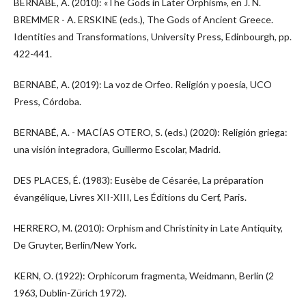
BERNABÉ, A. (2010): «The Gods in Later Orphism», en J. N.
BREMMER - A. ERSKINE (eds.), The Gods of Ancient Greece.
Identities and Transformations, University Press, Edinbourgh, pp.
422-441.
BERNABÉ, A. (2019): La voz de Orfeo. Religión y poesía, UCO
Press, Córdoba.
BERNABÉ, A. - MACÍAS OTERO, S. (eds.) (2020): Religión griega:
una visión integradora, Guillermo Escolar, Madrid.
DES PLACES, É. (1983): Eusèbe de Césarée, La préparation
évangélique, Livres XII-XIII, Les Éditions du Cerf, Paris.
HERRERO, M. (2010): Orphism and Christinity in Late Antiquity,
De Gruyter, Berlin/New York.
KERN, O. (1922): Orphicorum fragmenta, Weidmann, Berlin (2
1963, Dublin-Zürich 1972).