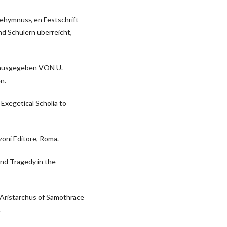
hymnus», en Festschrift
nd Schülern überreicht,
Herausgegeben VON U.
n.
 Exegetical Scholia to
lzoni Editore, Roma.
and Tragedy in the
 Aristarchus of Samothrace
.