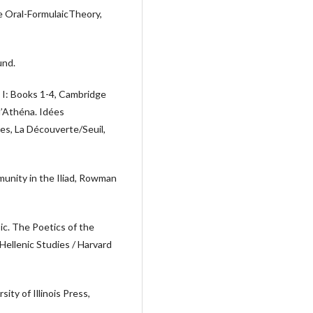
e Oral-FormulaicTheory,
und.
 I: Books 1-4, Cambridge
d’Athéna. Idées
xes, La Découverte/Seuil,
unity in the Iliad, Rowman
c. The Poetics of the
 Hellenic Studies / Harvard
ty of Illinois Press,