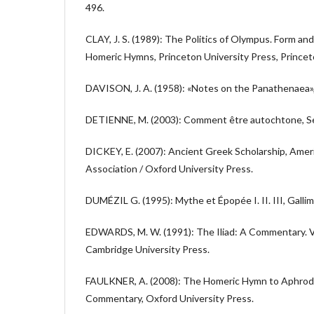
496.
CLAY, J. S. (1989): The Politics of Olympus. Form an
Homeric Hymns, Princeton University Press, Princet
DAVISON, J. A. (1958): «Notes on the Panathenaea»,
DETIENNE, M. (2003): Comment être autochtone, Seu
DICKEY, E. (2007): Ancient Greek Scholarship, Ameri
Association / Oxford University Press.
DUMÉZIL G. (1995): Mythe et Épopée I. II. III, Gallima
EDWARDS, M. W. (1991): The Iliad: A Commentary. 
Cambridge University Press.
FAULKNER, A. (2008): The Homeric Hymn to Aphrodit
Commentary, Oxford University Press.