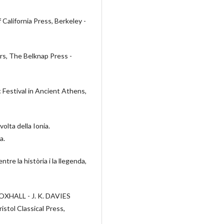
California Press, Berkeley -
rs, The Belknap Press -
 Festival in Ancient Athens,
olta della Ionia.
a.
tre la història i la llegenda,
 FOXHALL - J. K. DAVIES
istol Classical Press,