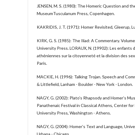
JENSEN, M. S. (1980): The Homeric Question and th
MuseumTusculanum Press, Copenhagen.
KAKRIDIS, J. T. (1971): Homer Revisited, Gleerup, L
KIRK, G. S. (1985): The Iliad: A Commentary. Volume
University Press. LORAUX, N. (19902): Les enfants 
athéniennes sur la citoyenneté et la division des se
Paris.
MACKIE, H. (1996): Talking Trojan. Speech and Comm
& Littlefield, Lanham - Boulder - New York - London.
NAGY, G. (2002): Plato’s Rhapsody and Homer’s Musi
Panathenaic Festival in Classical Athens, Center for
University Press, Washington - Athens.
NAGY, G. (2004): Homer’s Text and Language, Universi
Urbana - Chicago.