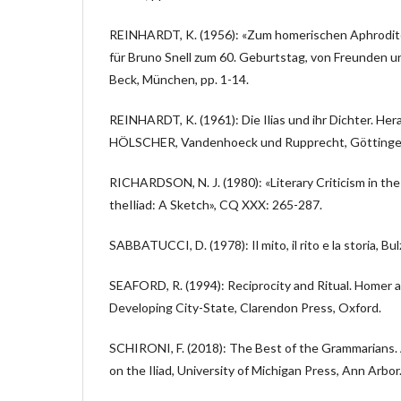
REINHARDT, K. (1956): «Zum homerischen Aphrodite
für Bruno Snell zum 60. Geburtstag, von Freunden u
Beck, München, pp. 1-14.
REINHARDT, K. (1961): Die Ilias und ihr Dichter. 
HÖLSCHER, Vandenhoeck und Rupprecht, Göttinge
RICHARDSON, N. J. (1980): «Literary Criticism in the
theIliad: A Sketch», CQ XXX: 265-287.
SABBATUCCI, D. (1978): Il mito, il rito e la storia, Bu
SEAFORD, R. (1994): Reciprocity and Ritual. Homer 
Developing City-State, Clarendon Press, Oxford.
SCHIRONI, F. (2018): The Best of the Grammarians.
on the Iliad, University of Michigan Press, Ann Arbor