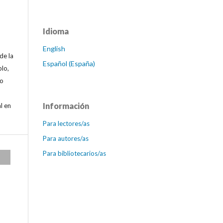
Idioma
English
de la
Español (España)
plo,
 o
Información
l en
Para lectores/as
Para autores/as
Para bibliotecarios/as