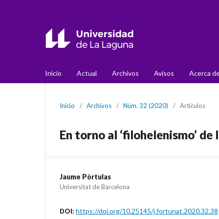
Inicio
Actual
Archivos
Avisos
Acerca d
Inicio
/
Archivos
/
Núm. 32 (2020)
/
Artículos
En torno al ‘filohelenismo’ de
Jaume Pòrtulas
Universitat de Barcelona
https://doi.org/10.25145/j.fortunat.2020.32.38
DOI: