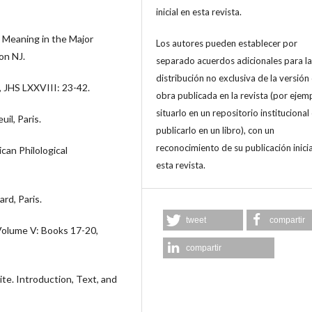
inicial en esta revista.
d Meaning in the Major
Los autores pueden establecer por
on NJ.
separado acuerdos adicionales para la
distribución no exclusiva de la versión 
 JHS LXXVIII: 23-42.
obra publicada en la revista (por ejem
situarlo en un repositorio institucional
il, Paris.
publicarlo en un libro), con un
reconocimiento de su publicación inicia
can Philological
esta revista.
rd, Paris.
tweet
compartir
Volume V: Books 17-20,
compartir
e. Introduction, Text, and