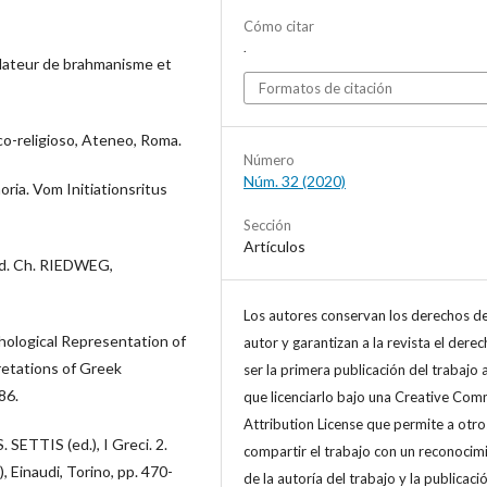
Cómo citar
.
dateur de brahmanisme et
Formatos de citación
ico-religioso, Ateneo, Roma.
Número
Núm. 32 (2020)
ia. Vom Initiationsritus
Sección
Artículos
ed. Ch. RIEDWEG,
Los autores conservan los derechos d
ological Representation of
autor y garantizan a la revista el dere
retations of Greek
ser la primera publicación del trabajo a
86.
que licenciarlo bajo una Creative Co
Attribution License que permite a otro
 SETTIS (ed.), I Greci. 2.
compartir el trabajo con un reconocim
), Einaudi, Torino, pp. 470-
de la autoría del trabajo y la publicaci