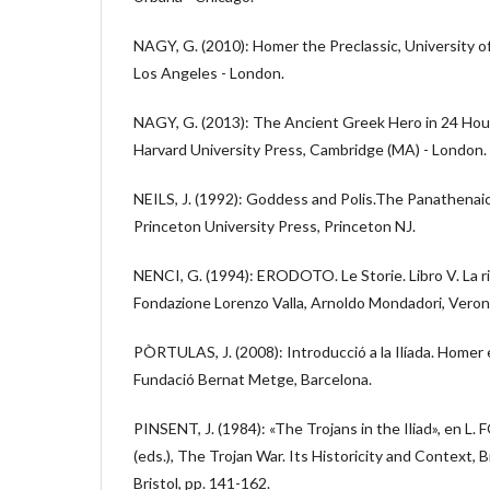
NAGY, G. (2010): Homer the Preclassic, University of 
Los Angeles - London.
NAGY, G. (2013): The Ancient Greek Hero in 24 Hou
Harvard University Press, Cambridge (MA) - London.
NEILS, J. (1992): Goddess and Polis.The Panathenaic
Princeton University Press, Princeton NJ.
NENCI, G. (1994): ERODOTO. Le Storie. Libro V. La riv
Fondazione Lorenzo Valla, Arnoldo Mondadori, Veron
PÒRTULAS, J. (2008): Introducció a la Ilíada. Homer en
Fundació Bernat Metge, Barcelona.
PINSENT, J. (1984): «The Trojans in the Iliad», en L.
(eds.), The Trojan War. Its Historicity and Context, Br
Bristol, pp. 141-162.