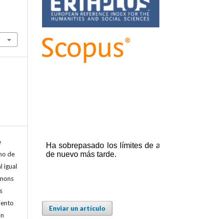
e
cho de
l igual
mmons
s
iento
Enviar un artículo
ón