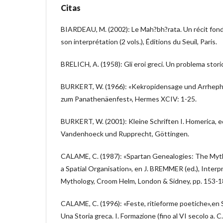
Citas
BIARDEAU, M. (2002): Le Mah?bh?rata. Un récit fon
son interprétation (2 vols.), Éditions du Seuil, Paris.
BRELICH, A. (1958): Gli eroi greci. Un problema stor
BURKERT, W. (1966): «Kekropidensage und Arrhephor
zum Panathenäenfest», Hermes XCIV: 1-25.
BURKERT, W. (2001): Kleine Schriften I. Homerica, 
Vandenhoeck und Rupprecht, Göttingen.
CALAME, C. (1987): «Spartan Genealogies: The Myth
a Spatial Organisation», en J. BREMMER (ed.), Interp
Mythology, Croom Helm, London & Sidney, pp. 153-1
CALAME, C. (1996): «Feste, ritieforme poetiche»,en S.
Una Storia greca. I. Formazione (fino al VI secolo a. C.