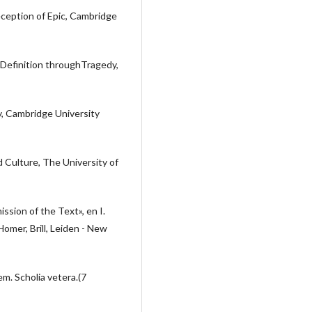
ception of Epic, Cambridge
f-Definition throughTragedy,
ty, Cambridge University
d Culture, The University of
sion of the Text», en I.
mer, Brill, Leiden - New
m. Scholia vetera.(7