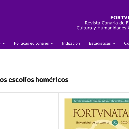
e
Políticas editoriales
Indización
Estadísticas
Co
 los escolios homéricos