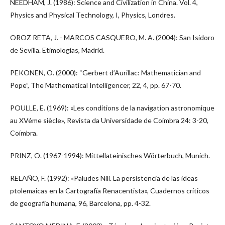
NEEDHAM, J. (1986): Science and Civilization in China. Vol. 4,
Physics and Physical Technology, I, Physics, Londres.
OROZ RETA, J. - MARCOS CASQUERO, M. A. (2004): San Isidoro
de Sevilla. Etimologías, Madrid.
PEKONEN, O. (2000): “Gerbert d’Aurillac: Mathematician and
Pope”, The Mathematical Intelligencer, 22, 4, pp. 67-70.
POULLE, E. (1969): «Les conditions de la navigation astronomique
au XVéme siècle», Revista da Universidade de Coimbra 24: 3-20,
Coímbra.
PRINZ, O. (1967-1994): Mittellateinisches Wörterbuch, Munich.
RELAÑO, F. (1992): «Paludes Nili. La persistencia de las ideas
ptolemaicas en la Cartografía Renacentista», Cuadernos críticos
de geografía humana, 96, Barcelona, pp. 4-32.