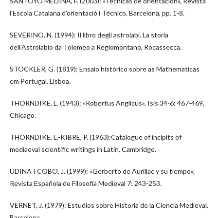
SANTOYO MEDINA, F. (2003): «Técnicas de orientación», Revista
l’Escola Catalana d’orientació i Técnico, Barcelona, pp. 1-8.
SEVERINO, N. (1994): Il libro degli astrolabi. La storia
dell’Astrolabio da Tolomeo a Regiomontano, Rocassecca.
STOCKLER, G. (1819): Ensaio histórico sobre as Mathematicas
em Portugal, Lisboa.
THORNDIKE, L. (1943): «Robertus Anglicus», Isis 34-6: 467-469,
Chicago.
THORNDIKE, L.-KIBRE, P. (1963):Catalogue of incipits of
mediaeval scientific writings in Latin, Cambridge.
UDINA I COBO, J. (1999): «Gerberto de Aurillac y su tiempo»,
Revista Española de Filosofía Medieval 7: 243-253.
VERNET, J. (1979): Estudios sobre Historia de la Ciencia Medieval,
Barcelona.