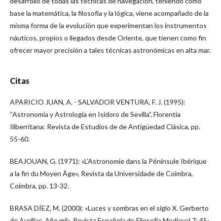
desarrollo de todas las técnicas de navegación, teniendo como
base la matemática, la filosofía y la lógica, viene acompañado de la
misma forma de la evolución que experimentan los instrumentos
náuticos, propios o llegados desde Oriente, que tienen como fin
ofrecer mayor precisión a tales técnicas astronómicas en alta mar.
Citas
APARICIO JUAN, A. - SALVADOR VENTURA, F. J. (1995):
“Astronomía y Astrología en Isidoro de Sevilla”, Florentia
Iliberritana: Revista de Estudios de de Antigüedad Clásica, pp.
55-60.
BEAJOUAN, G. (1971): «L’Astronomie dans la Péninsule Ibérique
a la fin du Moyen Âge», Revista da Universidade de Coimbra,
Coímbra, pp. 13-32.
BRASA DÍEZ, M. (2000): «Luces y sombras en el siglo X. Gerberto
de Aurillac. Año mil», Revista Española de Filosofía Medieval 7: 45-