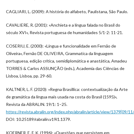
CAGLIARI, L. (2009): A história do alfabeto, Paulistana, São Paulo.
CAVALIERE, R. (2001): «Anchieta e a língua falada no Brasil do
século XVI», Revista portuguesa de humanidades 5/1-2: 11-21.
COSERIU, E. (2000): «Língua e funcionalidade em Fernão de
Oliveira», Fernão DE OLIVEIRA, Grammatica da linguagem
portuguesa, edição crítica, semidiplomática e anastática, Amadeu
TORRES & Carlos ASSUNÇÃO (eds.), Academia das Ciências de
Lisboa, Lisboa, pp. 29-60.
KALTNER, L. F. (2020): «Regna Brasillica: contextualização da Arte
de gramática da língua mais usada na costa do Brasil (1595)»,
Revista da ABRALIN. 19/1: 1–25.
https://revista.abralin.org/index.php/abralin/article/view/1379[09/1
DOI: 10.25189/rabralin.v19i1.1379.
KOERNER, E. F. K. (1996): «Questões que persistem em