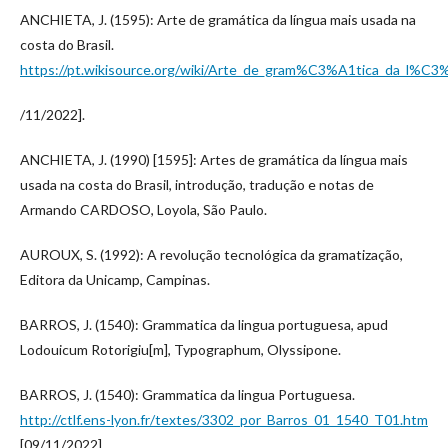
ANCHIETA, J. (1595): Arte de gramática da língua mais usada na
costa do Brasil.
https://pt.wikisource.org/wiki/Arte_de_gram%C3%A1tica_da_l%C3
/11/2022].
ANCHIETA, J. (1990) [1595]: Artes de gramática da língua mais
usada na costa do Brasil, introdução, tradução e notas de
Armando CARDOSO, Loyola, São Paulo.
AUROUX, S. (1992): A revolução tecnológica da gramatização,
Editora da Unicamp, Campinas.
BARROS, J. (1540): Grammatica da lingua portuguesa, apud
Lodouicum Rotorigiu[m], Typographum, Olyssipone.
BARROS, J. (1540): Grammatica da lingua Portuguesa.
http://ctlf.ens-lyon.fr/textes/3302_por_Barros_01_1540_T01.htm
[09/11/2022].