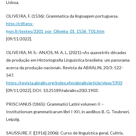
Lisboa.
OLIVEIRA, F. (1536): Grammatica da lingoagem portuguesa.
http://ctlf.ens-
lyon.fr/textes/3301_por_Oliveira_01_1536_T01.htm
[09/11/2022].
OLIVEIRA, M. S.- ANJOS, M. A. L. (2021):«As quasetrês décadas
de produção em Historiografia Linguística brasileira: um panorama
acerca da produção nacional». Revista da ABRALIN, 20/3: 522-
547.
https://revista.abralin.org/index.php/abralin/article/view/1903
[09/11/2022]. DOI: 10.25189/rabralin.v20i3.1903.
PRISCIANUS (1865): Grammatici Latini volumen II –
Institutionum grammaticarum libri I-XII, in aedibus B. G. Teubneri,
Leipzig.
SAUSSURE, F. ([1916] 2006): Curso de linguística geral, Cultrix,