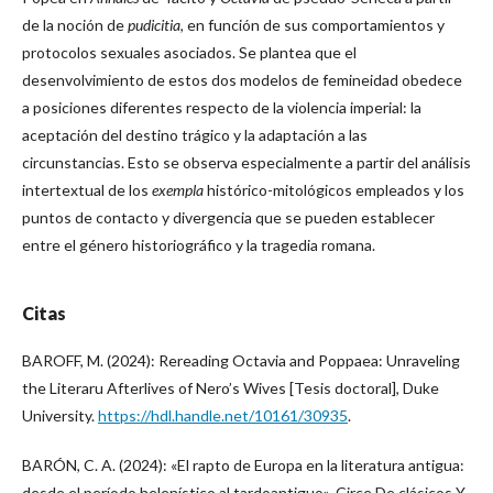
de la noción de
pudicitia
, en función de sus comportamientos y
protocolos sexuales asociados. Se plantea que el
desenvolvimiento de estos dos modelos de femineidad obedece
a posiciones diferentes respecto de la violencia imperial: la
aceptación del destino trágico y la adaptación a las
circunstancias. Esto se observa especialmente a partir del análisis
intertextual de los
exempla
histórico-mitológicos empleados y los
puntos de contacto y divergencia que se pueden establecer
entre el género historiográfico y la tragedia romana.
Citas
BAROFF, M. (2024): Rereading Octavia and Poppaea: Unraveling
the Literaru Afterlives of Nero’s Wives [Tesis doctoral], Duke
University.
https://hdl.handle.net/10161/30935
.
BARÓN, C. A. (2024): «El rapto de Europa en la literatura antigua:
desde el período helenístico al tardoantiguo», Circe De clásicos Y