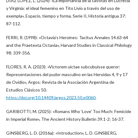
DÍAZ LÓPEZ, L. (2024): «La importancia de la castitas en Lucrecia
y Virginia: el ideal femenino en Tito Livio a través del uso de
exempla», Espacio, tiempo y forma. Serie II, Historia antigua 37:
87-112.
FERRI, R. (1998): «Octavia’s Heroines: Tacitus Annales 14.63-64
and the Praetexta Octavia», Harvard Studies in Classical Philology
98: 339-356.
FLORES, R. A. (2023): «Victorem uictae subcubuisse queror:
Representaciones del pudor masculino en las Heroidas 4, 9 y 17
de Ovidio», Argos: Revista de la Asociación Argentina de
Estudios Clásicos 50.
https://doi.org/10.14409/argos.2023.50.e0060
.
GARIBOTTI, M. (2025): «Romans Who ‘Love’ Too Much: Femicide
in Imperial Rome», The Ancient History Bulletin 39.1-2: 16-37.
GINSBERG, L. D. (2016a): «Introduction», L. D. GINSBERG,