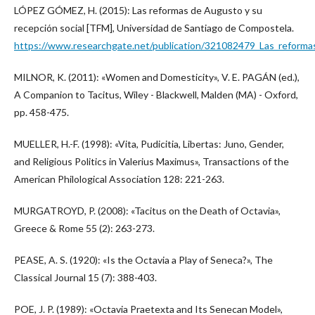
LÓPEZ GÓMEZ, H. (2015): Las reformas de Augusto y su
recepción social [TFM], Universidad de Santiago de Compostela.
https://www.researchgate.net/publication/321082479_Las_reforma
MILNOR, K. (2011): «Women and Domesticity», V. E. PAGÁN (ed.),
A Companion to Tacitus, Wiley - Blackwell, Malden (MA) - Oxford,
pp. 458-475.
MUELLER, H.-F. (1998): «Vita, Pudicitia, Libertas: Juno, Gender,
and Religious Politics in Valerius Maximus», Transactions of the
American Philological Association 128: 221-263.
MURGATROYD, P. (2008): «Tacitus on the Death of Octavia»,
Greece & Rome 55 (2): 263-273.
PEASE, A. S. (1920): «Is the Octavia a Play of Seneca?», The
Classical Journal 15 (7): 388-403.
POE, J. P. (1989): «Octavia Praetexta and Its Senecan Model»,