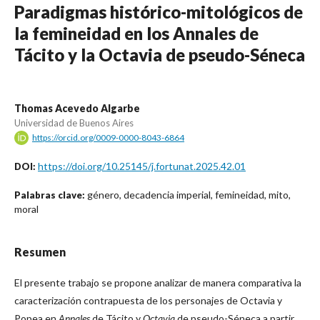
Paradigmas histórico-mitológicos de
la femineidad en los Annales de
Tácito y la Octavia de pseudo-Séneca
Thomas Acevedo Algarbe
Universidad de Buenos Aires
https://orcid.org/0009-0000-8043-6864
https://doi.org/10.25145/j.fortunat.2025.42.01
DOI:
género, decadencia imperial, femineidad, mito,
Palabras clave:
moral
Resumen
El presente trabajo se propone analizar de manera comparativa la
caracterización contrapuesta de los personajes de Octavia y
Popea en
Annales
de Tácito y
Octavia
de pseudo-Séneca a partir