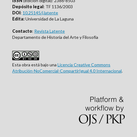
ISSN
(edición digital): 2386-8503
Depósito legal
: TF 1136/2003
DOI
:
10.25145/j.latente
Edita:
Universidad de La Laguna
Contacto
:
Revista Latente
Departamento de Historia del Arte y Filosofía
Esta obra está bajo una
Licencia Creative Commons
Atribución-NoComercial-CompartirIgual 4.0 Internacional
.