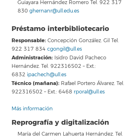
Guiayara Hernández Romero Tel. 922 317
830
ghernanr@ull.edu.es
Préstamo interbibliotecario
Responsable:
Concepción González. Gil Tel.
922 317 834
cgongil@ull.es
Administración:
Isidro David Pacheco
Hernández. Tel. 922316502 – Ext.:
6832
ipachech@ull.es
Técnico (mañana):
Rafael Portero Álvarez. Tel.
922316502 – Ext.: 6468
rporal@ull.es
Más información
Reprografía y digitalización
María del Carmen Lahuerta Hernández. Tel.