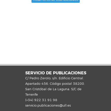
Resúmenes de tesis doctorales
SERVICIO DE PUBLICACIONES
C/ Pedro Zerolo, s/n. Edificio Central.
Apartado 456. Código postal 38200.
San Cristóbal de La Laguna. S/C de
Tenerife
(+34) 922 31 91 98
servicio.publicaciones@ull.es