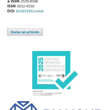
e-ISSN
: 2530-8548
ISSN
: 0212-4130
DOI
:
10.025145/j.refiull
Enviar un artículo