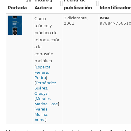
Portada
Autoría
publicación
Identificador
ISBN
3 diciembre,
:
Curso
2001
97884775651
teórico y
práctico de
introducción
a la
corrosión
metálica
[
Esparza
Ferrera,
Pedro
]
[
Fernández
Suárez,
Gladys
]
[
Morales
Marina, José
]
[
Varela
Molina,
Áurea
]