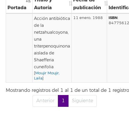
Portada
Autoría
publicación
Identifi
ISBN
11 enero, 1988
:
Acción antibiótica
8477561
de la
netzahualcoyona,
una
triterpenoquinona
aislada de
Shaefferia
cuneifolia
[
Moujir Moujir,
Laila
]
Mostrando registros del 1 al 1 de un total de 1 registr
Anterior
1
Siguiente