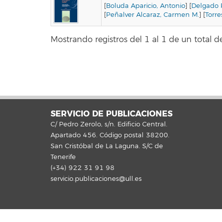
[
Boluda Aparicio, Antonio
] [
Delgado P
[
Peñalver Alcaraz, Carmen M.
] [
Torr
Mostrando registros del 1 al 1 de un total de
SERVICIO DE PUBLICACIONES
C/ Pedro Zerolo, s/n. Edificio Central.
Apartado 456. Código postal 38200.
San Cristóbal de La Laguna. S/C de
Tenerife
(+34) 922 31 91 98
servicio.publicaciones@ull.es