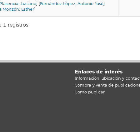
lasencia, Luciano
] [
Fernández López, Antonio José
]
es Monzón, Esther
]
 1 registros
Enlaces de interés
Información, ubicación y contac
Compra y venta de publicacion
Cómo publicar