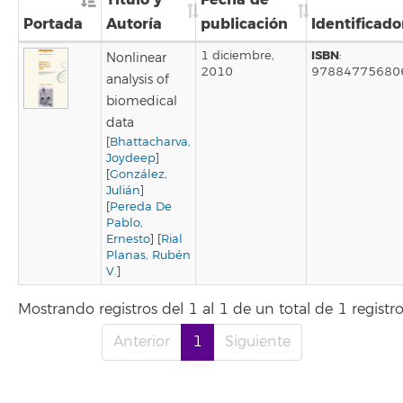
Portada
Autoría
publicación
Identificado
ISBN
1 diciembre,
:
Nonlinear
2010
97884775680
analysis of
biomedical
data
[
Bhattacharva,
Joydeep
]
[
González,
Julián
]
[
Pereda De
Pablo,
Ernesto
] [
Rial
Planas, Rubén
V.
]
Mostrando registros del 1 al 1 de un total de 1 registr
Anterior
1
Siguiente