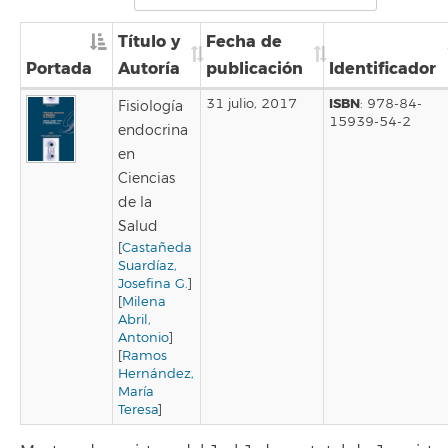
Título y
Fecha de
Portada
Autoría
publicación
Identificador
ISBN
31 julio, 2017
: 978-84-
Fisiología
15939-54-2
endocrina
en
Ciencias
de la
Salud
[
Castañeda
Suardíaz,
Josefina G.
]
[
Milena
Abril,
Antonio
]
[
Ramos
Hernández,
María
Teresa
]