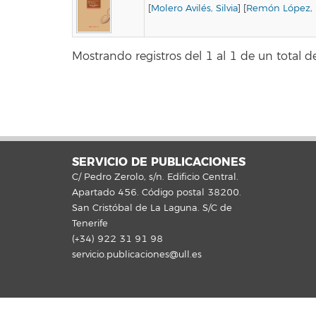
[
Molero Avilés, Silvia
] [
Remón López, M
Mostrando registros del 1 al 1 de un total de
SERVICIO DE PUBLICACIONES
C/ Pedro Zerolo, s/n. Edificio Central.
Apartado 456. Código postal 38200.
San Cristóbal de La Laguna. S/C de
Tenerife
(+34) 922 31 91 98
servicio.publicaciones@ull.es