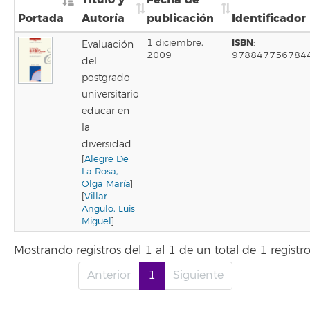
Portada
Autoría
publicación
Identificador
ISBN
1 diciembre,
:
Evaluación
2009
978847756784
del
postgrado
universitario
educar en
la
diversidad
[
Alegre De
La Rosa,
Olga María
]
[
Villar
Angulo, Luis
Miguel
]
Mostrando registros del 1 al 1 de un total de 1 registr
Anterior
1
Siguiente