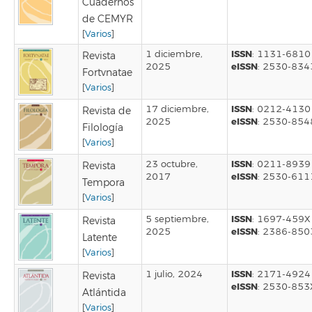
Cuadernos
de CEMYR
[
Varios
]
ISSN
1 diciembre,
: 1131-6810
Revista
eISSN
2025
: 2530-834
Fortvnatae
[
Varios
]
ISSN
17 diciembre,
: 0212-4130
Revista de
eISSN
2025
: 2530-854
Filología
[
Varios
]
ISSN
23 octubre,
: 0211-8939
Revista
eISSN
2017
: 2530-611
Tempora
[
Varios
]
ISSN
5 septiembre,
: 1697-459X
Revista
eISSN
2025
: 2386-850
Latente
[
Varios
]
ISSN
1 julio, 2024
: 2171-4924
Revista
eISSN
: 2530-853
Atlántida
[
Varios
]