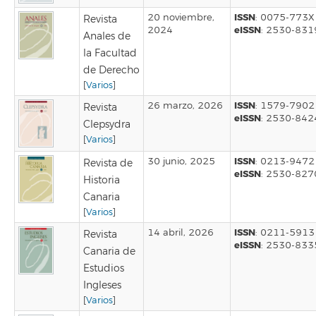
ISSN
20 noviembre,
: 0075-773X
Revista
eISSN
2024
: 2530-831
Anales de
la Facultad
de Derecho
[
Varios
]
ISSN
26 marzo, 2026
: 1579-7902
Revista
eISSN
: 2530-842
Clepsydra
[
Varios
]
ISSN
30 junio, 2025
: 0213-9472
Revista de
eISSN
: 2530-827
Historia
Canaria
[
Varios
]
ISSN
14 abril, 2026
: 0211-5913
Revista
eISSN
: 2530-833
Canaria de
Estudios
Ingleses
[
Varios
]