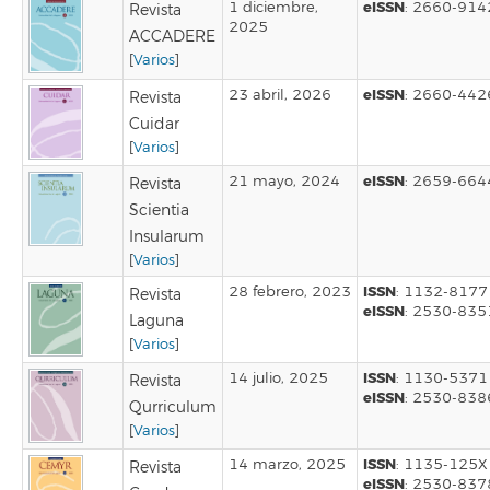
eISSN
1 diciembre,
: 2660-914
Revista
2025
ACCADERE
[
Varios
]
eISSN
23 abril, 2026
: 2660-442
Revista
Cuidar
[
Varios
]
eISSN
21 mayo, 2024
: 2659-664
Revista
Scientia
Insularum
[
Varios
]
ISSN
28 febrero, 2023
: 1132-8177
Revista
eISSN
: 2530-835
Laguna
[
Varios
]
ISSN
14 julio, 2025
: 1130-5371
Revista
eISSN
: 2530-838
Qurriculum
[
Varios
]
ISSN
14 marzo, 2025
: 1135-125X
Revista
eISSN
: 2530-837