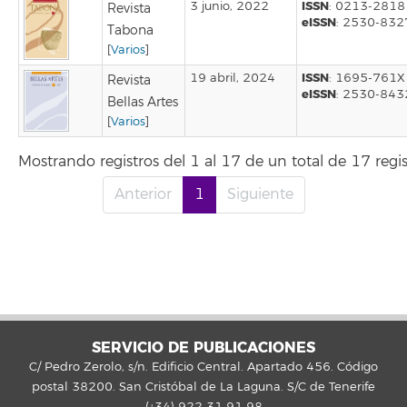
ISSN
3 junio, 2022
: 0213-2818
Revista
eISSN
: 2530-832
Tabona
[
Varios
]
ISSN
19 abril, 2024
: 1695-761X
Revista
eISSN
: 2530-843
Bellas Artes
[
Varios
]
Mostrando registros del 1 al 17 de un total de 17 regis
Anterior
1
Siguiente
SERVICIO DE PUBLICACIONES
C/ Pedro Zerolo, s/n. Edificio Central. Apartado 456. Código
postal 38200. San Cristóbal de La Laguna. S/C de Tenerife