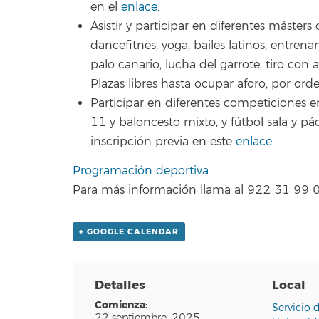
en el
enlace
.
Asistir y participar en diferentes másters c
dancefitnes, yoga, bailes latinos, entrena
palo canario, lucha del garrote, tiro con a
Plazas libres hasta ocupar aforo, por ord
Participar en diferentes competiciones en
11 y baloncesto mixto, y fútbol sala y pá
inscripción previa en este
enlace
.
Programación deportiva
Para más información llama al 922 31 99 0
+ GOOGLE CALENDAR
Detalles
Local
comienza:
Servicio 
22 septiembre, 2025