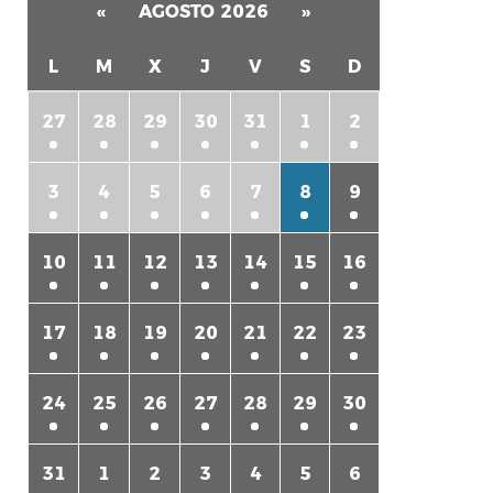
«
AGOSTO 2026
»
L
M
X
J
V
S
D
27
28
29
30
31
1
2
3
4
5
6
7
8
9
rtir
10
11
12
13
14
15
16
17
18
19
20
21
22
23
24
25
26
27
28
29
30
31
1
2
3
4
5
6