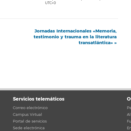
UTC+0
Jornadas Internacionales «Memoria,
testimonio y trauma en la literatura
transatlántica»
»
Servicios telemáticos
O
Correo electrónico
Pe
Campus Virtual
A
Portal de servicios
F
Sede electrónica
En