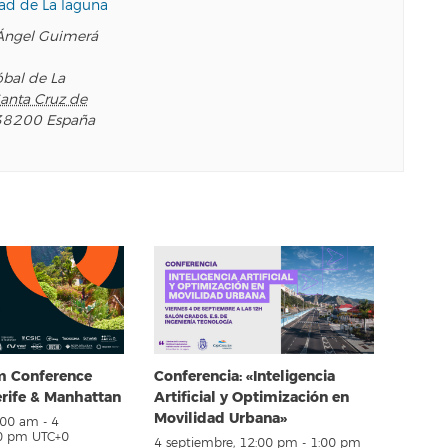
ad de La laguna
Ángel Guimerá
óbal de La
anta Cruz de
38200
España
em Conference
Conferencia: «Inteligencia
erife & Manhattan
Artificial y Optimización en
Movilidad Urbana»
8:00 am
-
4
00 pm
UTC+0
4 septiembre, 12:00 pm
-
1:00 pm