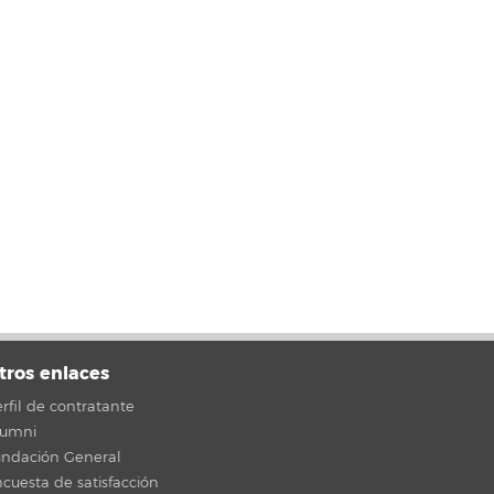
tros enlaces
rfil de contratante
lumni
undación General
cuesta de satisfacción