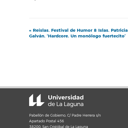
Navegación
«
Reíslas. Festival de Humor 8 Islas. Patricia
Galván. ‘Hardcore. Un monólogo fuertecito’
del
Evento
Pabellón de Gobierno, C/ Padre Herrera s/n
Apartado Postal 456
38200, San Cristóbal de La Laguna