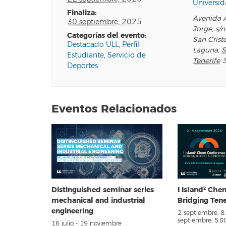
Universid
finaliza:
Avenida 
30 septiembre, 2025
Jorge, s/n
categorías del evento:
San Crist
Destacado ULL
,
Perfil
Laguna
,
S
Estudiante
,
Servicio de
Tenerife
Deportes
Eventos Relacionados
Distinguished seminar series
I Island² Ch
mechanical and industrial
Bridging Ten
engineerIng
2 septiembre, 
septiembre, 5:
16 julio
-
19 noviembre