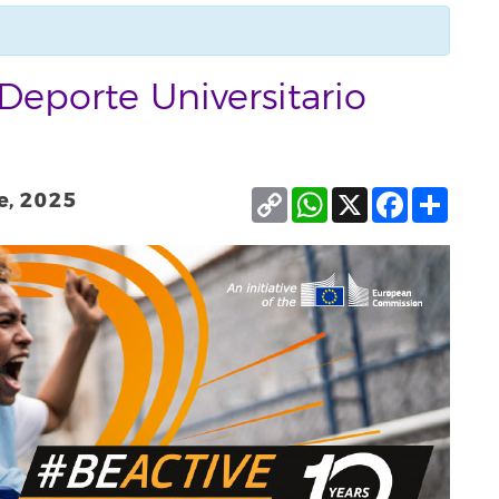
eporte Universitario
Copy
WhatsApp
X
Facebook
Compa
e, 2025
Link