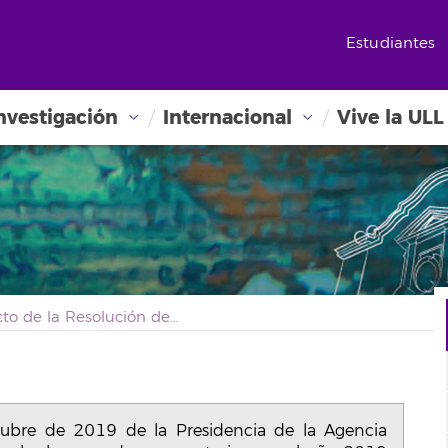
Estudiantes
nvestigación
Internacional
Vive la ULL
Extracto de la Resolución de 16 de octubre de 2019 de la Presidencia de la Agencia Estatal de Investigación por la que se aprueba la segunda convocatoria para el año 2019 del procedimiento de concesión de ayudas correspondientes a los Proyectos de I+D+i «Programación Conjunta Internacional», contempladas en el Programa Estatal de I+D+i Orientada a los Retos de la Sociedad, en el marco del Plan Estatal de Investigación Científica y Técnica y de Innovación 2017-2020
tubre de 2019 de la Presidencia de la Agencia