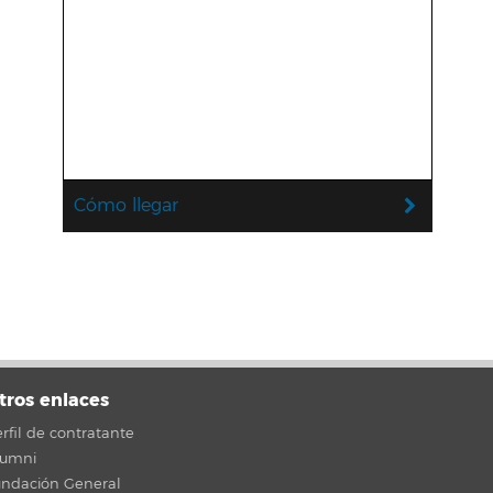
Cómo llegar
tros enlaces
rfil de contratante
lumni
undación General