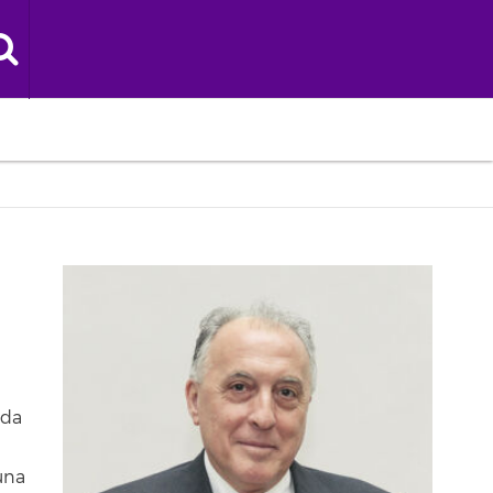
ada
una