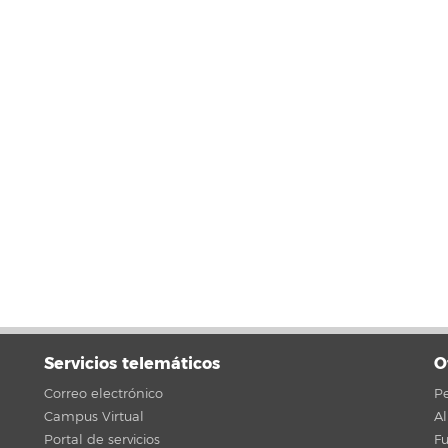
Servicios telemáticos
O
Correo electrónico
Pe
Campus Virtual
A
Portal de servicios
F