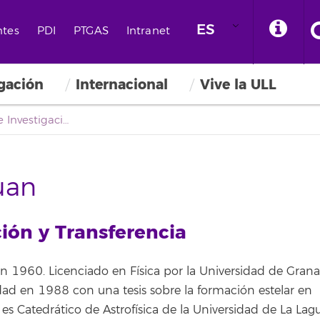
ES
ntes
PDI
PTGAS
Intranet
igación
Internacional
Vive la ULL
Vicerrectorado de Investigación y Transferencia
uan
ción y Transferencia
n 1960. Licenciado en Física por la Universidad de Gran
ad en 1988 con una tesis sobre la formación estelar en
 es Catedrático de Astrofísica de la Universidad de La Lag