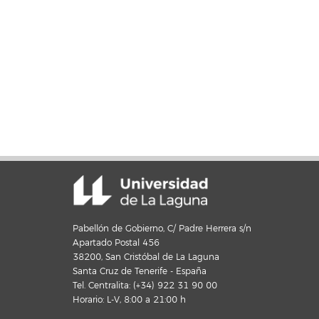
Pabellón de Gobierno, C/ Padre Herrera s/n
Apartado Postal 456
38200, San Cristóbal de La Laguna
Santa Cruz de Tenerife - España
Tel. Centralita: (+34) 922 31 90 00
Horario: L-V, 8:00 a 21:00 h