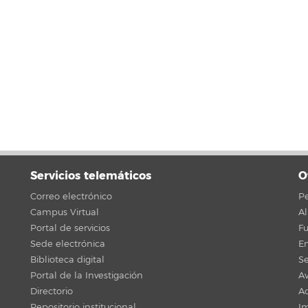
Servicios telemáticos
O
Correo electrónico
Pe
Campus Virtual
A
Portal de servicios
F
Sede electrónica
En
Biblioteca digital
Se
Portal de la Investigación
Av
Directorio
Ac
Repositorio institucional
Im