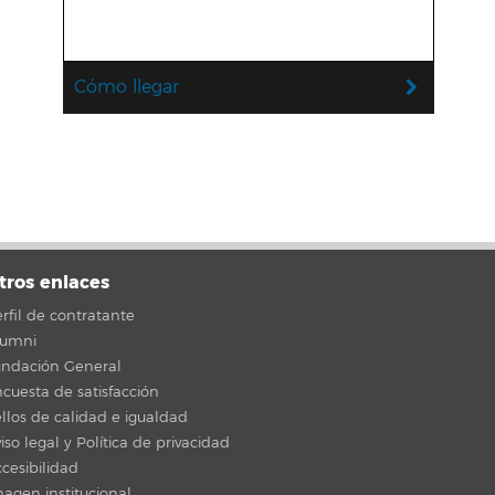
Cómo llegar
tros enlaces
rfil de contratante
lumni
undación General
cuesta de satisfacción
llos de calidad e igualdad
iso legal y Política de privacidad
cesibilidad
agen institucional