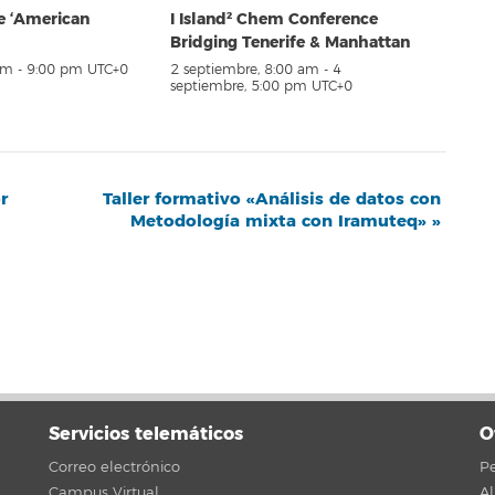
e ‘American
I Island² Chem Conference
Bridging Tenerife & Manhattan
pm
-
9:00 pm
UTC+0
2 septiembre, 8:00 am
-
4
septiembre, 5:00 pm
UTC+0
r
Taller formativo «Análisis de datos con
Metodología mixta con Iramuteq»
»
Servicios telemáticos
O
Correo electrónico
Pe
Campus Virtual
A