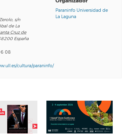
Organizador
o
Paraninfo Universidad de
La Laguna
Zerolo, s/n
óbal de La
anta Cruz de
38200
España
96 08
ww.ull.es/cultura/paraninfo/