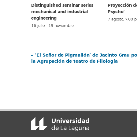
Distinguished seminar series
Proyección d
mechanical and industrial
Psycho’
engineerIng
7 agosto, 7:00 
16 julio
-
19 noviembre
Navegación
«
‘El Señor de Pigmalión’ de Jacinto Grau po
la Agrupación de teatro de Filología
del
Evento