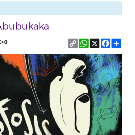
 Abubukaka
Copy
WhatsApp
X
Facebook
Compa
C+0
Link