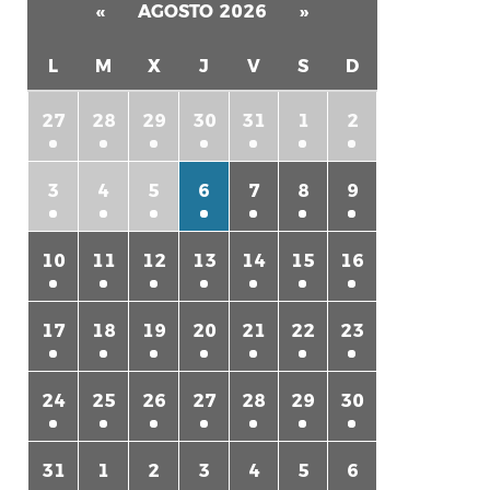
«
AGOSTO 2026
»
L
M
X
J
V
S
D
27
28
29
30
31
1
2
rtir
3
4
5
6
7
8
9
10
11
12
13
14
15
16
17
18
19
20
21
22
23
24
25
26
27
28
29
30
31
1
2
3
4
5
6