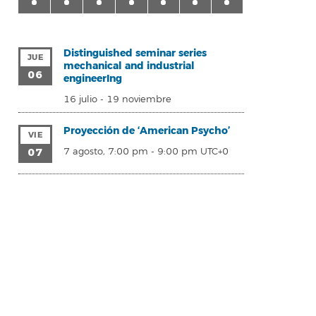
Distinguished seminar series
JUE
mechanical and industrial
06
engineerIng
16 julio
-
19 noviembre
Proyección de ‘American Psycho’
VIE
07
7 agosto, 7:00 pm
-
9:00 pm
UTC+0