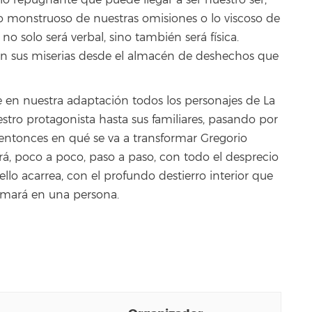
o repugnante que puede llegar a ser nuestro ser,
lo monstruoso de nuestras omisiones o lo viscoso de
o solo será verbal, sino también será física.
án sus miserias desde el almacén de deshechos que
que en nuestra adaptación todos los personajes de La
stro protagonista hasta sus familiares, pasando por
 entonces en qué se va a transformar Gregorio
, poco a poco, paso a paso, con todo el desprecio
ello acarrea, con el profundo destierro interior que
ormará en una persona.