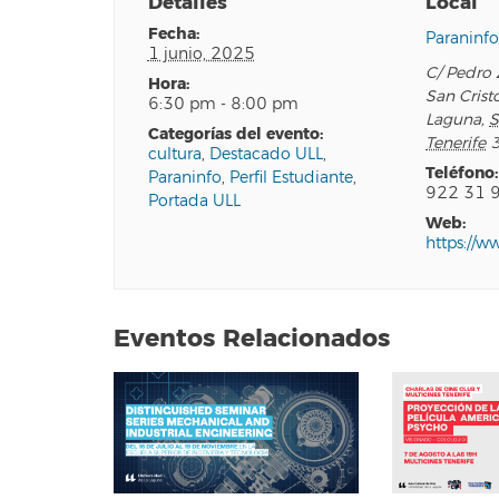
Detalles
Local
fecha:
Paraninf
1 junio, 2025
C/ Pedro 
hora:
San Crist
6:30 pm - 8:00 pm
Laguna
,
S
categorías del evento:
Tenerife
cultura
,
Destacado ULL
,
teléfono:
Paraninfo
,
Perfil Estudiante
,
922 31 
Portada ULL
web:
https://w
Eventos Relacionados