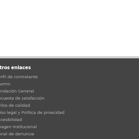
tros enlaces
rfil de contratante
lumni
undación General
cuesta de satisfacción
llos de calidad
iso legal y Política de privacidad
cesibilidad
agen institucional
anal de denuncia