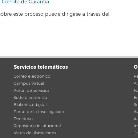
 Comité de Garantía
obre este proceso puede dirigirse a través del
s
Servicios telemáticos
O
Correo electrónico
Pe
Campus Virtual
A
Portal de servicios
F
Sede electrónica
En
Biblioteca digital
Se
Portal de la Investigación
Av
Directorio
Ac
Repositorio institucional
Im
Mapa de ubicaciones
C