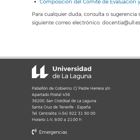
Composición del Comité de Evaluación y
Para cualquier duda, consulta o sugerencia s
siguiente correo electrónico: docentia@ull.e
Pabellón de Gobierno, C/ Padre Herrera s/n
Apartado Postal 456
38200, San Cristóbal de La Laguna
Santa Cruz de Tenerife - España
Tel. Centralita: (+34) 922 31 90 00
Horario: L-V, 8:00 a 21:00 h
Emergencias