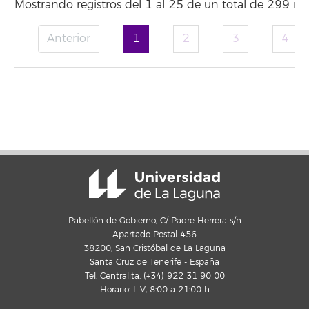
Mostrando registros del 1 al 25 de un total de 299 reg
Anterior
1
2
3
4
Pabellón de Gobierno, C/ Padre Herrera s/n
Apartado Postal 456
38200, San Cristóbal de La Laguna
Santa Cruz de Tenerife - España
Tel. Centralita: (+34) 922 31 90 00
Horario: L-V, 8:00 a 21:00 h