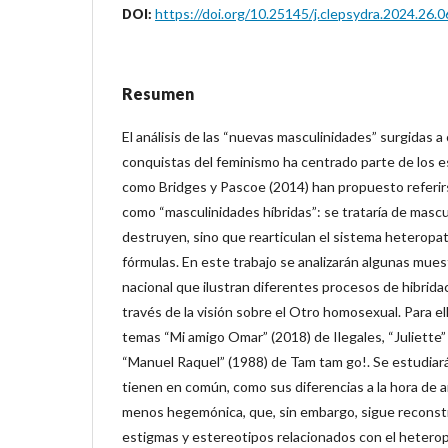
https://doi.org/10.25145/j.clepsydra.2024.26.0
DOI:
Resumen
El análisis de las “nuevas masculinidades” surgidas a
conquistas del feminismo ha centrado parte de los 
como Bridges y Pascoe (2014) han propuesto referir
como “masculinidades híbridas”: se trataría de masc
destruyen, sino que rearticulan el sistema heteropa
fórmulas. En este trabajo se analizarán algunas mues
nacional que ilustran diferentes procesos de hibridac
través de la visión sobre el Otro homosexual. Para el
temas “Mi amigo Omar” (2018) de Ilegales, “Juliette” 
“Manuel Raquel” (1988) de Tam tam go!. Se estudiar
tienen en común, como sus diferencias a la hora de a
menos hegemónica, que, sin embargo, sigue reconst
estigmas y estereotipos relacionados con el heterop