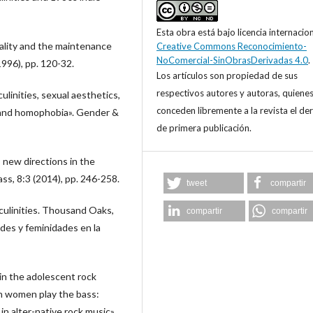
Esta obra está bajo licencia internacio
ality and the maintenance
Creative Commons Reconocimiento-
NoComercial-SinObrasDerivadas 4.0
.
996), pp. 120-32.
Los artículos son propiedad de sus
respectivos autores y autoras, quiene
ulinities, sexual aesthetics,
conceden libremente a la revista el de
 and homophobia». Gender &
de primera publicación.
: new directions in the
ss, 8:3 (2014), pp. 246-258.
tweet
compartir
culinities. Thousand Oaks,
compartir
compartir
des y feminidades en la
 in the adolescent rock
en women play the bass:
n alter-native rock music».