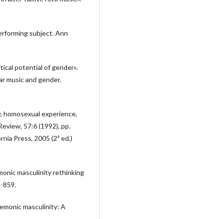
performing subject. Ann
ical potential of gender».
ar music and gender.
y, homosexual experience,
eview, 57:6 (1992), pp.
rnia Press, 2005 (2ª ed.)
nic masculinity rethinking
9-859.
emonic masculinity: A
.