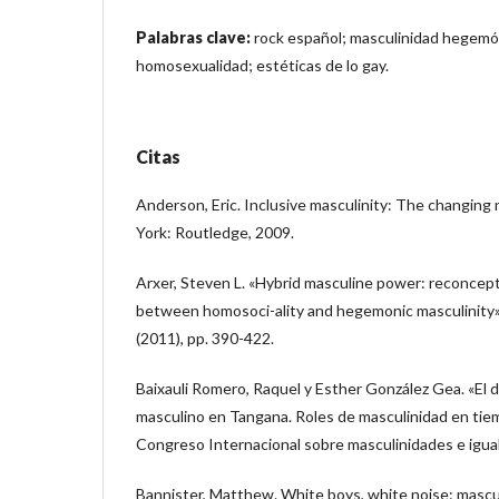
Palabras clave:
rock español; masculinidad hegemón
homosexualidad; estéticas de lo gay.
Citas
Anderson, Eric. Inclusive masculinity: The changing 
York: Routledge, 2009.
Arxer, Steven L. «Hybrid masculine power: reconceptu
between homosoci-ality and hegemonic masculinity»
(2011), pp. 390-422.
Baixauli Romero, Raquel y Esther González Gea. «El d
masculino en Tangana. Roles de masculinidad en tiem
Congreso Internacional sobre masculinidades e igua
Bannister, Matthew. White boys, white noise: mascul