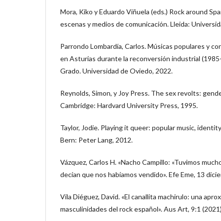
Mora, Kiko y Eduardo Viñuela (eds.) Rock around Spain
escenas y medios de comunicación. Lleida: Universid
Parrondo Lombardía, Carlos. Músicas populares y confl
en Asturias durante la reconversión industrial (1985
Grado. Universidad de Oviedo, 2022.
Reynolds, Simon, y Joy Press. The sex revolts: gender,
Cambridge: Hardvard University Press, 1995.
Taylor, Jodie. Playing it queer: popular music, ident
Bern: Peter Lang, 2012.
Vázquez, Carlos H. «Nacho Campillo: «Tuvimos much
decían que nos habíamos vendido». Efe Eme, 13 dici
Vila Diéguez, David. «El canallita machirulo: una aprox
masculinidades del rock español». Aus Art, 9:1 (2021)