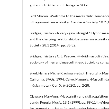
guitar rock. Alder-shot: Ashgate, 2006.
Bird, Sharon. «Welcome to the men’s club: Homosoci
of hegemonic masculinity». Gender & Society, 10:2 (1
Bridges, Tristan. «A very «gay» straight?: Hybrid masc
and the changing relationship between masculinity
Society, 28:1 (2014), pp. 58-82.
Bridges, Tristan y C. J. Pascoe. «Hybrid masculinities
sociology of men and masculinities». Sociology compa
Brod, Harry, y MichelK aufman (eds.). Theorizing Mas
California: SAGE, 1994. Calvo, Manuela. «Masculinida
música metal». Con X, 6 (2020), pp. 2-28.
Clawson, MaryAnn. «Masculinity and skill acquisition
band». Popular Music, 18:1 (1999), pp. 99-114. «Wh
Instrument specialization and gender interpretation i