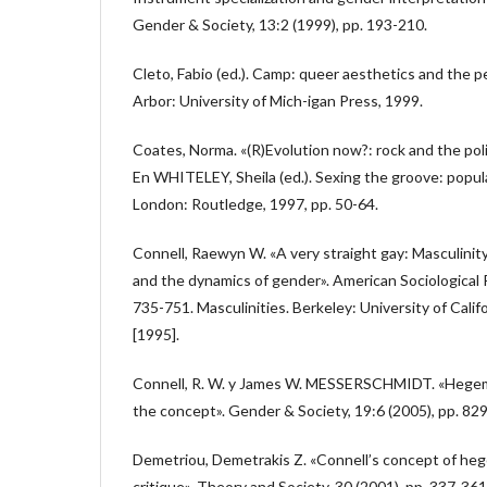
Gender & Society, 13:2 (1999), pp. 193-210.
Cleto, Fabio (ed.). Camp: queer aesthetics and the 
Arbor: University of Mich-igan Press, 1999.
Coates, Norma. «(R)Evolution now?: rock and the polit
En WHITELEY, Sheila (ed.). Sexing the groove: popul
London: Routledge, 1997, pp. 50-64.
Connell, Raewyn W. «A very straight gay: Masculinit
and the dynamics of gender». American Sociological R
735-751. Masculinities. Berkeley: University of Califo
[1995].
Connell, R. W. y James W. MESSERSCHMIDT. «Hegemo
the concept». Gender & Society, 19:6 (2005), pp. 82
Demetriou, Demetrakis Z. «Connell’s concept of heg
critique». Theory and Society, 30 (2001), pp. 337-361