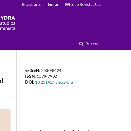
Registrarse
Entrar
Sitio Revistas ULL
Buscar
e-ISSN
: 2530-8424
ISSN
: 1579-7902
el
DOI
:
10.25145/j.clepsydra