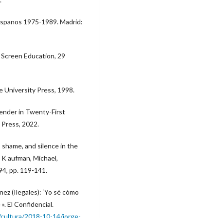
 hispanos 1975-1989. Madrid:
. Screen Education, 29
e University Press, 1998.
gender in Twenty-First
 Press, 2022.
 shame, and silence in the
y K aufman, Michael,
4, pp. 119-141.
nez (Ilegales): ‘Yo sé cómo
. El Confidencial.
/cultura/2018-10-14/jorge-