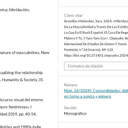
ica; hibridación;
Cómo citar
Arenillas Meléndez, Sara. 2024. «Hibrida
De La Masculinidad a Través De Las Estéti
Lo Gay En El Rock Español: El Caso De Ilega
Platero Y Tú, Y Tam Tam Go»!.
Clepsydra. R
Internacional De Estudios De Género Y Teoría
Feminista
, n.º 26 (marzo), 89-113.
nature of masculinities. New
https://doi.org/10.25145/j.clepsydra.2024
Formatos de citación
alizing the relationship
. Humanity & Society, 35
Número
Núm. 26 (2024): Corporalidades: diá
en torno a sujeto y género
iscurso visual del eterno
pos feministas». I
Sección
Monográfico
ldad.2019, pp. 40-54.
inities and 1980s indie