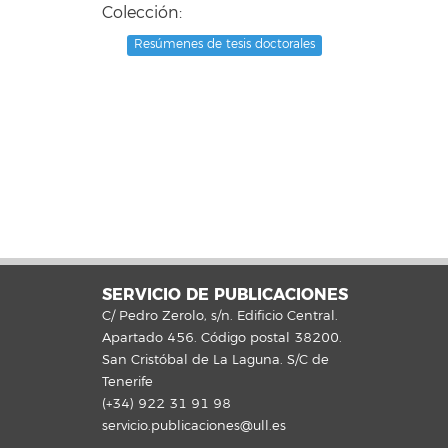
Colección:
Resúmenes de tesis doctorales
SERVICIO DE PUBLICACIONES
C/ Pedro Zerolo, s/n. Edificio Central.
Apartado 456. Código postal 38200.
San Cristóbal de La Laguna. S/C de
Tenerife
(+34) 922 31 91 98
servicio.publicaciones@ull.es