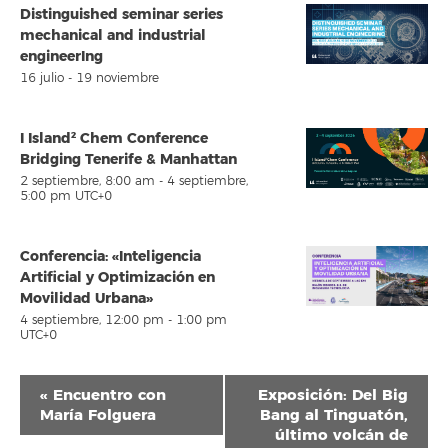
Distinguished seminar series
mechanical and industrial
engineerIng
16 julio
-
19 noviembre
I Island² Chem Conference
Bridging Tenerife & Manhattan
2 septiembre, 8:00 am
-
4 septiembre,
5:00 pm
UTC+0
Conferencia: «Inteligencia
Artificial y Optimización en
Movilidad Urbana»
4 septiembre, 12:00 pm
-
1:00 pm
UTC+0
Navegación
«
Encuentro con
Exposición: Del Big
del
María Folguera
Bang al Tinguatón,
último volcán de
Evento