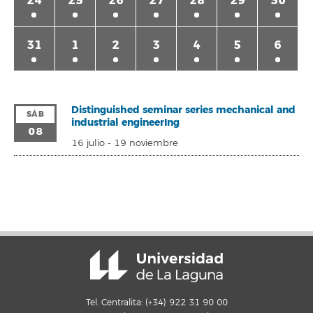
24
25
26
27
28
29
30
31
1
2
3
4
5
6
Distinguished seminar series mechanical and
SÁB
industrial engineerIng
08
16 julio
-
19 noviembre
Tel. Centralita: (+34) 922 31 90 00