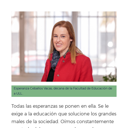
Facebook
X
WhatsApp
Copy
Link
Esperanza Ceballos Vacas, decana de la Facultad de Educación de
a ULL..
Todas las esperanzas se ponen en ella. Se le
exige a la educación que solucione los grandes
males de la sociedad. Oímos constantemente