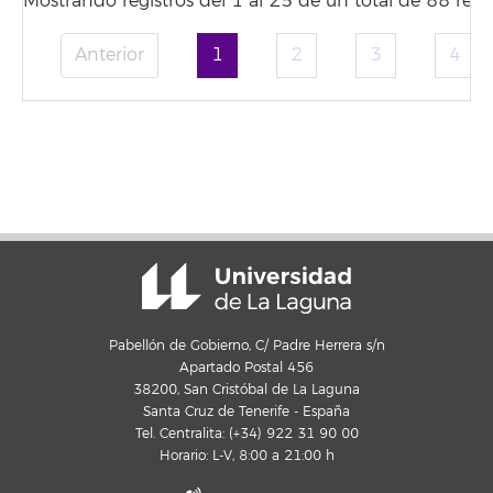
Mostrando registros del 1 al 25 de un total de 88 regis
Anterior
1
2
3
4
Pabellón de Gobierno, C/ Padre Herrera s/n
Apartado Postal 456
38200, San Cristóbal de La Laguna
Santa Cruz de Tenerife - España
Tel. Centralita: (+34) 922 31 90 00
Horario: L-V, 8:00 a 21:00 h