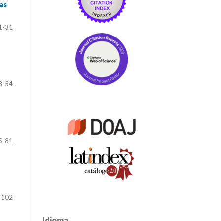
tas
1-31
3-54
5-81
-102
Idioma