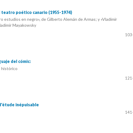
el teatro poético canario (1955-1974)
ro estudios en negro», de Gilberto Alemán de Armas; y «Vladimir
ladimir Mayakowsky
103
uaje del cómic:
 histórico
121
 d'étude inépuisable
141