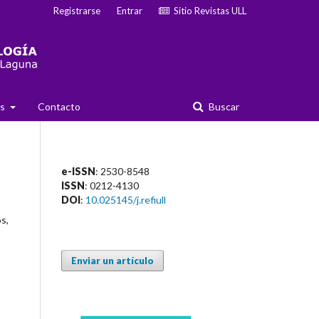
Registrarse
Entrar
Sitio Revistas ULL
as
Contacto
Buscar
e-ISSN
: 2530-8548
ISSN
: 0212-4130
DOI
:
10.025145/j.refiull
s,
s
Enviar un artículo