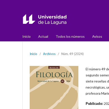
Inicio
Actual
Todos los números
Avisos
Inicio
/
Archivos
/
Núm. 49 (2024)
El número 49 d
segundo semestr
siete reseñas d
necrológicas, u
profesora Mari
Publicado:
20