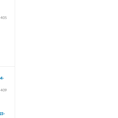
-405
84-
-409
23-