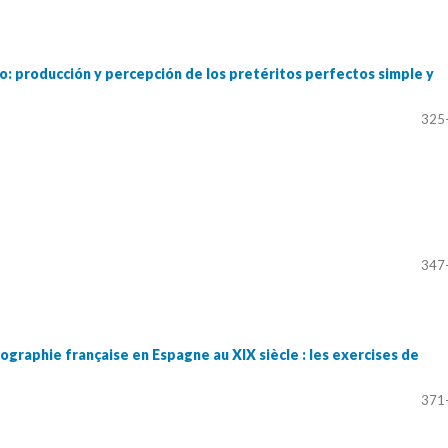
o: producción y percepción de los pretéritos perfectos simple y
325
347
hographie française en Espagne au XIX siècle : les exercises de
371