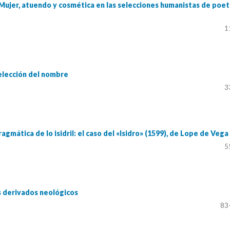
 Mujer, atuendo y cosmética en las selecciones humanistas de poe
1
 elección del nombre
3
agmática de lo isidril: el caso del «Isidro» (1599), de Lope de Vega
5
s derivados neológicos
83