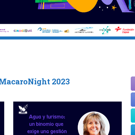
- MacaroNight 2023