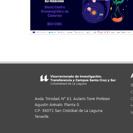
B
C
C
Avda. Trinidad, Nº 61. Aulario Torre Profesor
Agustín Arévalo. Planta 0.
H
C.P. 38071 San Cristóbal de La Laguna.
I
Tenerife.