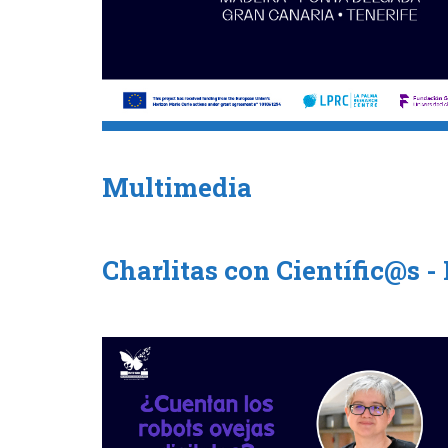
Multimedia
Charlitas con Científic@s 