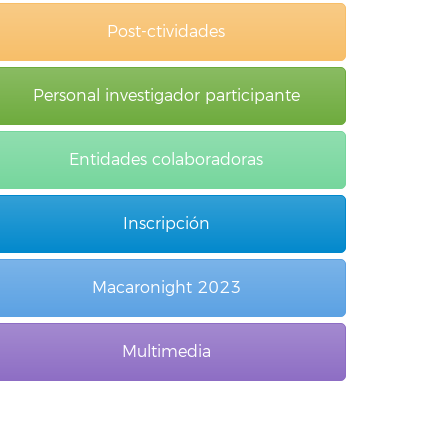
Post-ctividades
Personal investigador participante
Entidades colaboradoras
Inscripción
Macaronight 2023
Multimedia