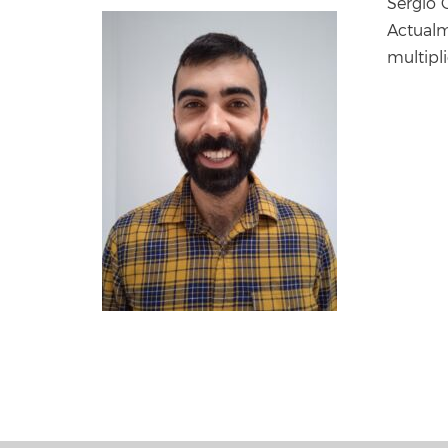
Sergio 
Actualm
multipl