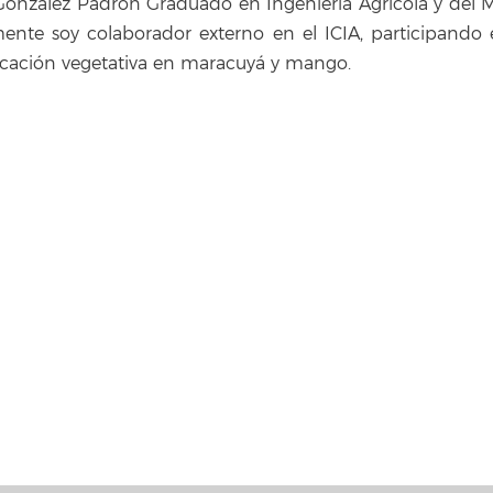
González Padrón Graduado en Ingeniería Agrícola y del M
ente soy colaborador externo en el ICIA, participando 
icación vegetativa en maracuyá y mango.