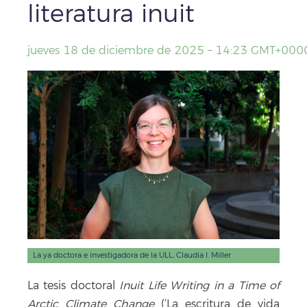
literatura inuit
jueves 18 de diciembre de 2025 – 14:23 GMT+000
Facebook
X
WhatsApp
Copy
Link
La ya doctora e investigadora de la ULL, Claudia I. Miller
La tesis doctoral
Inuit Life Writing in a Time of
Arctic Climate Change
(‘La escritura de vida