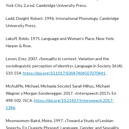
York City. 2.a ed. Cambridge University Press.
Ladd, Dwight Robert. 1996. Intonational Phonology. Cambridge
University Press.
Lakoff, Robin. 1975. Language and Woman’s Place. New York:
Harper & Row.
Levon, Erez. 2007. «Sexuality in context: Variation and the
sociolinguistic perception of identity». Language in Society 36 (4):
533-554.
https://doi.org/10.1017/S0047404507070441
.
McAuliffe, Michael, Michaela Socolof, Sarah Mihuc, Michael
Wagner y Morgan Sonderegger. 2017. «Interspeech 2017». En
498-502. ISCA.
https://doi.org/10.21437/Interspeech.2017-
1386
.
Moonwomon-Baird, Moira. 1997. «Toward a Study of Lesbian
Speech». En Queerly Phrased: Language, Gender, and Sexuality,