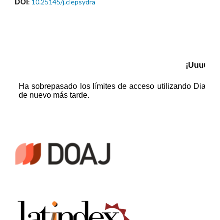
DOI
:
10.25145/j.clepsydra