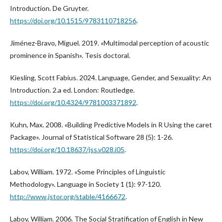
Introduction. De Gruyter.
https://doi.org/10.1515/9783110718256
.
Jiménez-Bravo, Miguel. 2019. «Multimodal perception of acoustic
prominence in Spanish». Tesis doctoral.
Kiesling, Scott Fabius. 2024. Language, Gender, and Sexuality: An
Introduction. 2.a ed. London: Routledge.
https://doi.org/10.4324/9781003371892
.
Kuhn, Max. 2008. «Building Predictive Models in R Using the caret
Package». Journal of Statistical Software 28 (5): 1-26.
https://doi.org/10.18637/jss.v028.i05
.
Labov, William. 1972. «Some Principles of Linguistic
Methodology». Language in Society 1 (1): 97-120.
http://www.jstor.org/stable/4166672
.
Labov, William. 2006. The Social Stratification of English in New