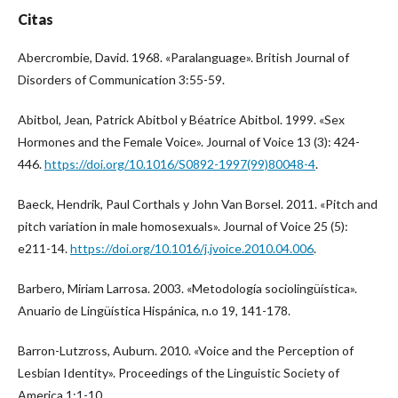
Citas
Abercrombie, David. 1968. «Paralanguage». British Journal of
Disorders of Communication 3:55-59.
Abitbol, Jean, Patrick Abitbol y Béatrice Abitbol. 1999. «Sex
Hormones and the Female Voice». Journal of Voice 13 (3): 424-
446.
https://doi.org/10.1016/S0892-1997(99)80048-4
.
Baeck, Hendrik, Paul Corthals y John Van Borsel. 2011. «Pitch and
pitch variation in male homosexuals». Journal of Voice 25 (5):
e211-14.
https://doi.org/10.1016/j.jvoice.2010.04.006
.
Barbero, Miriam Larrosa. 2003. «Metodología sociolingüística».
Anuario de Lingüística Hispánica, n.o 19, 141-178.
Barron-Lutzross, Auburn. 2010. «Voice and the Perception of
Lesbian Identity». Proceedings of the Linguistic Society of
America 1:1-10.