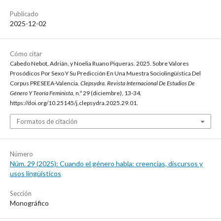
Publicado
2025-12-02
Cómo citar
Cabedo Nebot, Adrián, y Noelia Ruano Piqueras. 2025. Sobre Valores
Prosódicos Por Sexo Y Su Predicción En Una Muestra Sociolingüística Del
Corpus PRESEEA-Valencia.
Clepsydra. Revista Internacional De Estudios De
Género Y Teoría Feminista
, n.º 29 (diciembre), 13-34.
https://doi.org/10.25145/j.clepsydra.2025.29.01.
Formatos de citación
Número
Núm. 29 (2025): Cuando el género habla: creencias, discursos y
usos lingüísticos
Sección
Monográfico