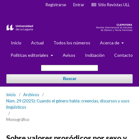
Registrarse
Entrar
Sitio Revistas ULL
Inicio
Actual
Todos los números
Acerca de
Politicas editoriales
Avisos
Indización
Contacto
Buscar
Inicio
/
Archivos
/
Núm. 29 (2025): Cuando el género habla: creencias, discursos y usos
lingüísticos
/
Monográfico
Sobre valores prosódicos por sexo y