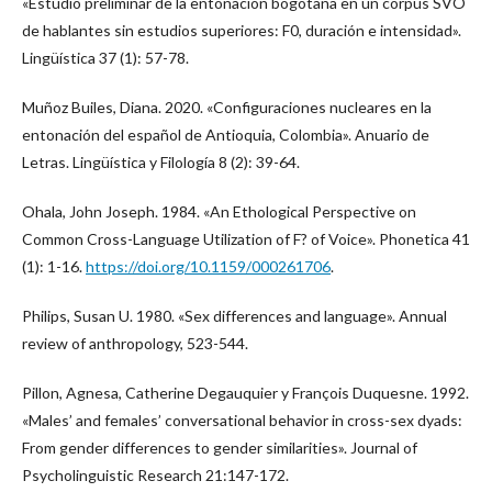
«Estudio preliminar de la entonación bogotana en un corpus SVO
de hablantes sin estudios superiores: F0, duración e intensidad».
Lingüística 37 (1): 57-78.
Muñoz Builes, Diana. 2020. «Configuraciones nucleares en la
entonación del español de Antioquia, Colombia». Anuario de
Letras. Lingüística y Filología 8 (2): 39-64.
Ohala, John Joseph. 1984. «An Ethological Perspective on
Common Cross-Language Utilization of F? of Voice». Phonetica 41
(1): 1-16.
https://doi.org/10.1159/000261706
.
Philips, Susan U. 1980. «Sex differences and language». Annual
review of anthropology, 523-544.
Pillon, Agnesa, Catherine Degauquier y François Duquesne. 1992.
«Males’ and females’ conversational behavior in cross-sex dyads:
From gender differences to gender similarities». Journal of
Psycholinguistic Research 21:147-172.