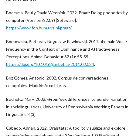
Boersma, Paul y David Weenink. 2022. Praat: Doing phonetics by
computer (Version 6.2.09) [Software].
https://www.fon.hum.uva.nl/praat/
.
Borkowska, Barbara y Boguslaw Pawlowski. 2011. «Female Voice
Frequency in the Context of Dominance and Attractiveness
Perception». Animal Behaviour 82 (1): 55-59.
https://doi.org/10.1016/j.anbehav.2011.03.024
.
Briz Gómez, Antonio. 2002. Corpus de conversaciones
coloquiales. Madrid: Arco Libros.
Bucholtz, Mary. 2002. «From ’sex differences’ to gender variation
in sociolinguistics». University of Pennsylvania Working Papers in
Linguistics 8 (3).
Cabedo, Adrián. 2022. Oralstats: A tool to visualize and explore
transcriptions and phonic data (Version beta 1.3) [Software].