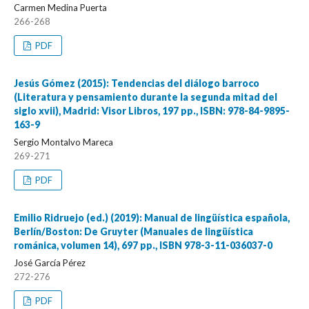
Carmen Medina Puerta
266-268
PDF
Jesús Gómez (2015): Tendencias del diálogo barroco
(Literatura y pensamiento durante la segunda mitad del
siglo xvii), Madrid: Visor Libros, 197 pp., ISBN: 978-84-9895-
163-9
Sergio Montalvo Mareca
269-271
PDF
Emilio Ridruejo (ed.) (2019): Manual de lingüística española,
Berlín/Boston: De Gruyter (Manuales de lingüística
románica, volumen 14), 697 pp., ISBN 978-3-11-036037-0
José García Pérez
272-276
PDF