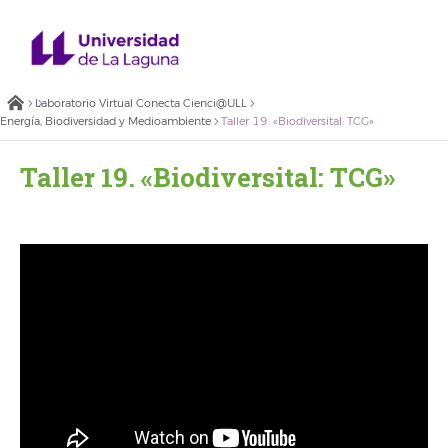
Laboratorio Virtual Conecta Cienci@ULL
Energía, Biodiversidad y Medioambiente
Taller 19. «Biodiversital: TCG»
Taller 19. «Biodiversital: TCG»