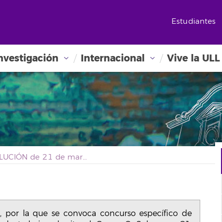
Estudiantes
nvestigación
Internacional
Vive la ULL
RESOLUCIÓN de 21 de marzo de 2017, por la que se convoca concurso específico de méritos para la provisión de un puesto de trabajo adscrito al Grupo C, Subgrupo C1, vacante en la relación de puestos de trabajo de personal de administración y servicios funcionario (puesto nº 164)
or la que se convoca concurso específico de