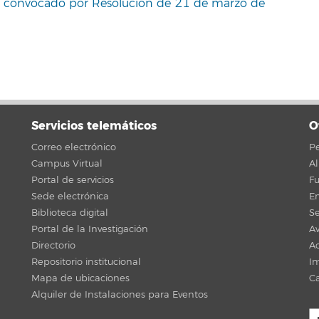
a, convocado por Resolución de 21 de marzo de
Servicios telemáticos
O
Correo electrónico
Pe
Campus Virtual
A
Portal de servicios
F
Sede electrónica
En
Biblioteca digital
Se
Portal de la Investigación
Av
Directorio
Ac
Repositorio institucional
Im
Mapa de ubicaciones
C
Alquiler de Instalaciones para Eventos