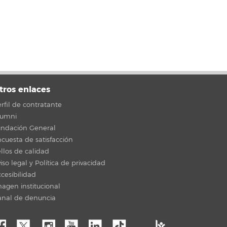
tros enlaces
rfil de contratante
lumni
undación General
cuesta de satisfacción
llos de calidad
iso legal y Política de privacidad
cesibilidad
agen institucional
anal de denuncia